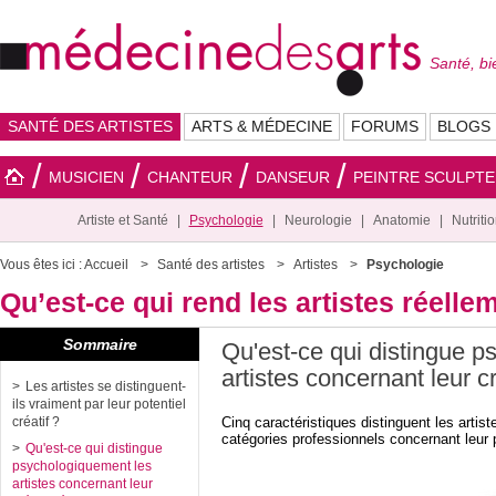
Santé, bi
SANTÉ DES ARTISTES
ARTS & MÉDECINE
FORUMS
BLOGS
MUSICIEN
CHANTEUR
DANSEUR
PEINTRE SCULPT
Artiste et Santé
Psychologie
Neurologie
Anatomie
Nutriti
Vous êtes ici :
Accueil
Santé des artistes
Artistes
Psychologie
Qu’est-ce qui rend les artistes réellem
Sommaire
Qu'est-ce qui distingue 
artistes concernant leur cr
Les artistes se distinguent-
ils vraiment par leur potentiel
Cinq caractéristiques distinguent les artis
créatif ?
catégories professionnels concernant leur po
Qu'est-ce qui distingue
psychologiquement les
artistes concernant leur