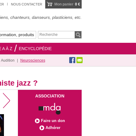
Mon panier
0 €
IER
NOUS CONTACTER
ens, chanteurs, danseurs, plasticiens, etc.
ormation, produits
 A À Z
ENCYCLOPÉDIE
Audition
Neurosciences
iste jazz ?
ASSOCIATION
Faire un don
Adhérer