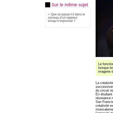
Sur le même sujet
Que se passe-t-il dans le
cerveau d’un rappeur
lorsqu’il improvise ?
Le fonctio
lorsque le
imagerie 
La créativi
successives
du circuit n
En étudiant 
résonance m
San Francis
créativité e
musicalemen