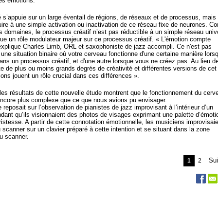
des émotions.
té s’appuie sur un large éventail de régions, de réseaux et de processus, mais
uire à une simple activation ou inactivation de ce réseau fixe de neurones. 
es domaines, le processus créatif n’est pas réductible à un simple réseau uni
oue un rôle modulateur majeur sur ce processus créatif. « L'émotion compte
xplique Charles Limb, ORL et saxophoniste de jazz accompli. Ce n'est pas
une situation binaire où votre cerveau fonctionne d'une certaine manière lors
ans un processus créatif, et d'une autre lorsque vous ne créez pas. Au lieu d
ste de plus ou moins grands degrés de créativité et différentes versions de cet 
ons jouent un rôle crucial dans ces différences ».
les résultats de cette nouvelle étude montrent que le fonctionnement du cerv
 encore plus complexe que ce que nous avions pu envisager.
 reposait sur l’observation de pianistes de jazz improvisant à l’intérieur d’un
dant qu’ils visionnaient des photos de visages exprimant une palette d’émoti
 tristesse. A partir de cette connotation émotionnelle, les musiciens improvisai
du scanner sur un clavier préparé à cette intention et se situant dans la zone
au scanner.
Sui
1
2