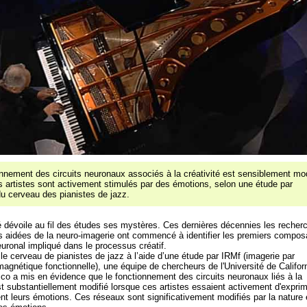
nnement des circuits neuronaux associés à la créativité est sensiblement mod
s artistes sont activement stimulés par des émotions, selon une étude par
du cerveau des pianistes de jazz.
té dévoile au fil des études ses mystères. Ces dernières décennies les recher
 aidées de la neuro-imagerie ont commencé à identifier les premiers compos
euronal impliqué dans le processus créatif.
le cerveau de pianistes de jazz à l’aide d’une étude par IRMf (imagerie par
agnétique fonctionnelle), une équipe de chercheurs de l'Université de Califor
co a mis en évidence que le fonctionnement des circuits neuronaux liés à la
st substantiellement modifié lorsque ces artistes essaient activement d'expri
t leurs émotions. Ces réseaux sont significativement modifiés par la nature 