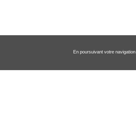
En poursuivant votre navigation 
Nos principales rubriques :
Santé des artistes
Arts & Médecine
Forums
Blogs
Association
Boutique