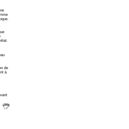
 ne
Comme
voque.
que
e
état.
eau
on de
ent à
vant