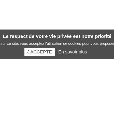
Le respect de votre vie privée est notre priorité
sur ce site, vous acceptez l'utilisation de cookies pour vous propose
J'ACCEPTE
En savoir plus
Santé des artistes :
La boutique :
Musicien
Revues
Chanteur
Livres santé des musiciens
Danseur
Formations
Peintre sculpteur
AFFICHES SANTE
Cirque
Adhésion
Artistes
Dons