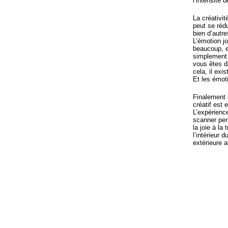
l’intensité 
La créativi
peut se réd
bien d’autr
L’émotion j
beaucoup, e
simplement 
vous êtes d
cela, il exi
Et les émoti
Finalement 
créatif est
L’expérience
scanner pen
la joie à la
l’intérieur 
extérieure 