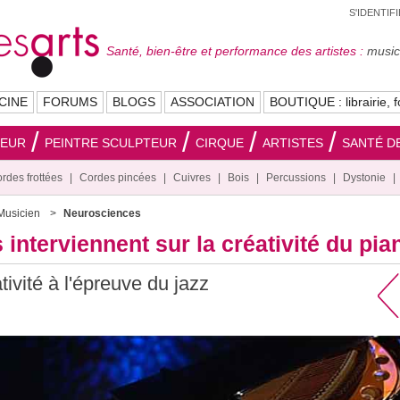
S'IDENTIF
Santé, bien-être et performance des artistes :
musici
CINE
FORUMS
BLOGS
ASSOCIATION
BOUTIQUE : librairie, f
SEUR
PEINTRE SCULPTEUR
CIRQUE
ARTISTES
SANTÉ DE
rdes frottées
Cordes pincées
Cuivres
Bois
Percussions
Dystonie
Musicien
Neurosciences
nterviennent sur la créativité du pian
tivité à l'épreuve du jazz