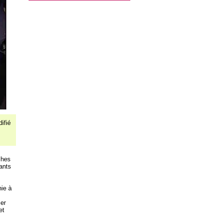
ifié
ches
ants
nie à
mer
et