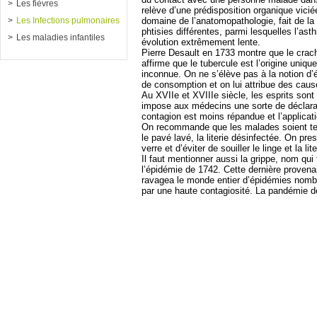
Les fièvres
relève d’une prédisposition organique vici
domaine de l’anatomopathologie, fait de la 
Les Infections pulmonaires
phtisies différentes, parmi lesquelles l’asth
Les maladies infantiles
évolution extrêmement lente.
Pierre Desault en 1733 montre que le cracha
affirme que le tubercule est l’origine uniqu
inconnue. On ne s’élève pas à la notion d’
de consomption et on lui attribue des caus
Au XVIIe et XVIIIe siècle, les esprits sont
impose aux médecins une sorte de déclarati
contagion est moins répandue et l’applica
On recommande que les malades soient te
le pavé lavé, la literie désinfectée. On pr
verre et d’éviter de souiller le linge et la l
Il faut mentionner aussi la grippe, nom qui
l’épidémie de 1742. Cette dernière provenait
ravagea le monde entier d’épidémies nombr
par une haute contagiosité. La pandémie d