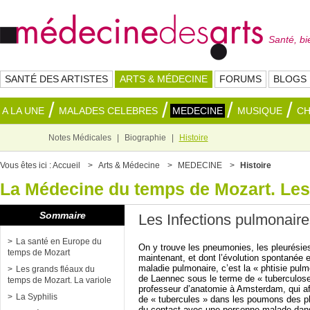
Santé, bi
SANTÉ DES ARTISTES
ARTS & MÉDECINE
FORUMS
BLOGS
A LA UNE
MALADES CELEBRES
MEDECINE
MUSIQUE
C
Notes Médicales
Biographie
Histoire
Vous êtes ici :
Accueil
Arts & Médecine
MEDECINE
Histoire
La Médecine du temps de Mozart. Les 
Sommaire
Les Infections pulmonair
La santé en Europe du
On y trouve les pneumonies, les pleurésie
temps de Mozart
maintenant, et dont l’évolution spontanée 
maladie pulmonaire, c’est la « phtisie pul
Les grands fléaux du
de Laennec sous le terme de « tuberculose 
temps de Mozart. La variole
professeur d’anatomie à Amsterdam, qui aff
La Syphilis
de « tubercules » dans les poumons des ph
du contact avec une personne malade dans l’