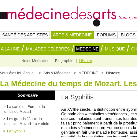
Santé, bi
SANTÉ DES ARTISTES
ARTS & MÉDECINE
FORUMS
BLOGS
A LA UNE
MALADES CELEBRES
MEDECINE
MUSIQUE
C
Notes Médicales
Biographie
Histoire
Vous êtes ici :
Accueil
Arts & Médecine
MEDECINE
Histoire
La Médecine du temps de Mozart. Les 
Sommaire
La Syphilis
La santé en Europe du
Au XVIIIe siècle, la distinction entre syphil
temps de Mozart
On parle des « maladies vénériennes , et su
que ces maladies sont transmises lors des
Les grands fléaux du
faisait principalement à partir de la prostit
temps de Mozart. La variole
maladies vénériennes en Europe depuis la f
La Syphilis
génitale en fait une maladie honteuse, assi
majorité de la population une impureté con