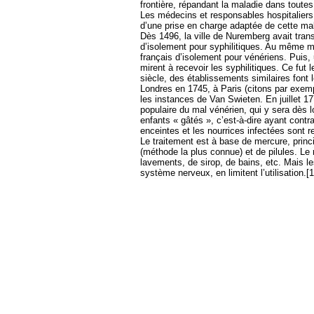
frontière, répandant la maladie dans toutes
Les médecins et responsables hospitalier
d’une prise en charge adaptée de cette mal
Dès 1496, la ville de Nuremberg avait tran
d’isolement pour syphilitiques. Au même m
français d’isolement pour vénériens. Puis,
mirent à recevoir les syphilitiques. Ce fut
siècle, des établissements similaires font 
Londres en 1745, à Paris (citons par exemp
les instances de Van Swieten. En juillet 17
populaire du mal vénérien, qui y sera dès l
enfants « gâtés », c’est-à-dire ayant cont
enceintes et les nourrices infectées sont r
Le traitement est à base de mercure, princ
(méthode la plus connue) et de pilules. Le
lavements, de sirop, de bains, etc. Mais l
système nerveux, en limitent l’utilisation.[1