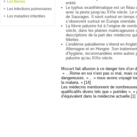
Les fièvres
entité.
Le typhus exanthématique est un fléau de
Les Infections pulmonaires
avec la peste jusqu’au XVIe siècle. Le 
Les maladies infantiles
de Sauvages. Il sévit surtout en temps
s’observent surtout en Europe orientale.
La fièvre palustre fut à l’origine de n
siècle, dans les plaines marécageuses du 
descriptions de la part des médecins qu
fébriles.
L’endémie paludéenne s’étend en Anglete
Allemagne et en Hongrie. Son traitement
d’hygiène, recommandées entre autres par
palustre qu’au XIXe siècle.
Mozart
fait allusion à ce danger lors d’un 
« …Rome en soi n’est pas si mal, mais cert
dangereuses. »… « nous avons voyagé toute
la malaria. » [14]
Les médecins mentionnent de nombreuses au
qualificatifs divers tels que « putrides », 
d’équivalent dans la médecine actuelle.[1] 