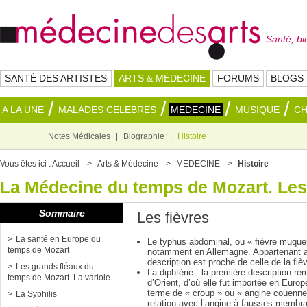
Santé, bi
SANTÉ DES ARTISTES
ARTS & MÉDECINE
FORUMS
BLOGS
A LA UNE
MALADES CELEBRES
MEDECINE
MUSIQUE
C
Notes Médicales
Biographie
Histoire
Vous êtes ici :
Accueil
Arts & Médecine
MEDECINE
Histoire
La Médecine du temps de Mozart. Les 
Sommaire
Les fièvres
La santé en Europe du
Le typhus abdominal, ou « fièvre muque
temps de Mozart
notamment en Allemagne. Appartenant a
description est proche de celle de la fiè
Les grands fléaux du
La diphtérie : la première description re
temps de Mozart. La variole
d’Orient, d’où elle fut importée en Euro
terme de « croup » ou « angine couenn
La Syphilis
relation avec l’angine à fausses membra