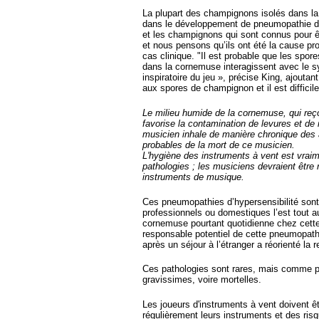
La plupart des champignons isolés dans 
dans le développement de pneumopathie d’h
et les champignons qui sont connus pour ê
et nous pensons qu’ils ont été la cause pro
cas clinique. "Il est probable que les sp
dans la cornemuse interagissent avec le
inspiratoire du jeu », précise King, ajouta
aux spores de champignon et il est difficile
Le milieu humide de la cornemuse, qui reçoi
favorise la contamination de levures et de 
musicien inhale de manière chronique des 
probables de la mort de ce musicien.
L'hygiène des instruments à vent est vrai
pathologies ; les musiciens devraient être 
instruments de musique.
Ces pneumopathies d’hypersensibilité sont 
professionnels ou domestiques l’est tout a
cornemuse pourtant quotidienne chez cett
responsable potentiel de cette pneumopathie
après un séjour à l’étranger a réorienté la
Ces pathologies sont rares, mais comme po
gravissimes, voire mortelles.
Les joueurs d'instruments à vent doivent ê
régulièrement leurs instruments et des risq