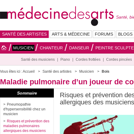
Santé, bi
SANTÉ DES ARTISTES
ARTS & MÉDECINE
FORUMS
BLOGS
MUSICIEN
CHANTEUR
DANSEUR
PEINTRE SCULPT
Santé des musiciens
Piano
Cordes frottées
Cordes pincées
Vous êtes ici :
Accueil
Santé des artistes
Musicien
Bois
Maladie pulmonaire d’un joueur de co
Sommaire
Risques et prévention de
allergiques des musicien
Pneumopathie
d'hypersensibilité chez un
musicien
Risques et prévention des
maladies pulmonaires
allergiques des musiciens