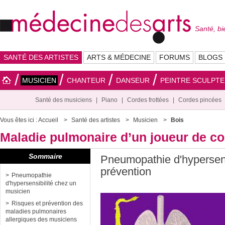
Santé, bi
SANTÉ DES ARTISTES
ARTS & MÉDECINE
FORUMS
BLOGS
MUSICIEN
CHANTEUR
DANSEUR
PEINTRE SCULPT
Santé des musiciens
Piano
Cordes frottées
Cordes pincées
Vous êtes ici :
Accueil
Santé des artistes
Musicien
Bois
Maladie pulmonaire d’un joueur de co
Sommaire
Pneumopathie d'hypersensi
prévention
Pneumopathie
d'hypersensibilité chez un
musicien
Risques et prévention des
maladies pulmonaires
allergiques des musiciens