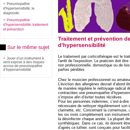
Pneumopathie
d'hypersensibilté, le
diagnostic
Pneumopathie
d'hypersensibilité, traitement
et prévention
Traitement et prévention 
d'hypersensibilité
Sur le même sujet
Le traitement par corticothérapie est le tra
Jouer d’un instrument à
l'arrêt de l'exposition. Le praticien doit êt
vent expose à des risques
non professionnelle, domestique ou de loi
accrus de pneumopathie
parfois pénibles.
d’hypersensibilité
Chez le musicien professionnel ou amateur
L’éviction des allergènes devrait d’abord êt
de manière régulière le nettoyage radical 
contractées une pneumopathie d’hypersensibi
s’impose afin d’éviter toutes récidives.
Pour les personnes indemnes, c’est-à-dire l
nécessaire de nettoyer régulièrement son
clarinette, etc. Concernant la cornemuse, u
les six mois complétement son instrument. 
la désinfecter chaque année. La plupart d
synthétiques. Dans ce cas, ils doivent êt
d’après ce luthier, sont conçues pour facili