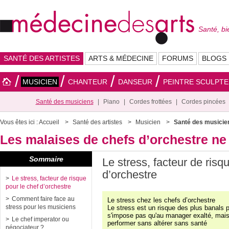
Santé, bi
SANTÉ DES ARTISTES
ARTS & MÉDECINE
FORUMS
BLOGS
MUSICIEN
CHANTEUR
DANSEUR
PEINTRE SCULPT
Santé des musiciens
Piano
Cordes frottées
Cordes pincées
Vous êtes ici :
Accueil
Santé des artistes
Musicien
Santé des musicie
Les malaises de chefs d’orchestre ne 
Sommaire
Le stress, facteur de risq
d’orchestre
Le stress, facteur de risque
pour le chef d’orchestre
Comment faire face au
Le stress chez les chefs d’orchestre
stress pour les musiciens
Le stress est un risque des plus banals p
s'impose pas qu'au manager exalté, mais 
Le chef imperator ou
performer sans altérer sans santé
négociateur ?