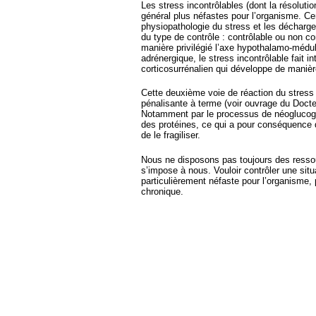
Les stress incontrôlables (dont la résoluti
général plus néfastes pour l’organisme. Cer
physiopathologie du stress et les décharg
du type de contrôle : contrôlable ou non con
manière privilégié l’axe hypothalamo-médul
adrénergique, le stress incontrôlable fait i
corticosurrénalien qui développe de manière
Cette deuxième voie de réaction du stress 
pénalisante à terme (voir ouvrage du Docteur
Notamment par le processus de néoglucogen
des protéines, ce qui a pour conséquence d
de le fragiliser.
Nous ne disposons pas toujours des resso
s’impose à nous. Vouloir contrôler une situ
particulièrement néfaste pour l’organisme,
chronique.