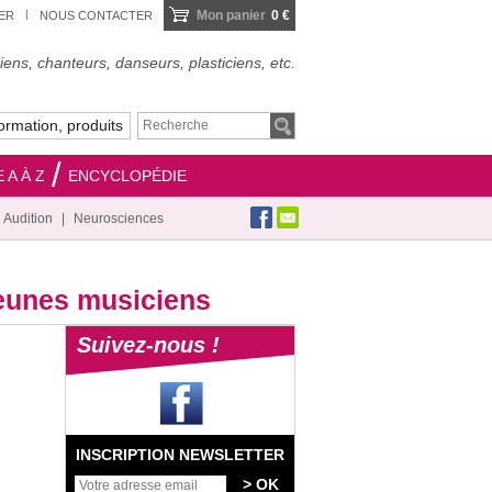
Mon panier
0 €
IER
NOUS CONTACTER
ens, chanteurs, danseurs, plasticiens, etc.
ormation, produits
 A À Z
ENCYCLOPÉDIE
Audition
Neurosciences
jeunes musiciens
Suivez-nous !
INSCRIPTION NEWSLETTER