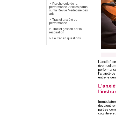
Psychologie de la
performance. Articles parus
sur la Revue Médecine des
arts
Trac et anxiété de
performance
Trac et gestion par la
respiration
Le trac en questions !
L’anxiété d
éventuellem
performance.
l’anxiété de
entre le gen
L'anxié
l'instr
Immédiateme
devaient re
parties cor
cognitive et