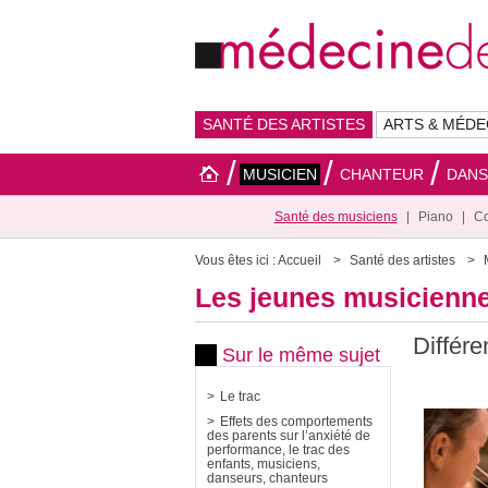
SANTÉ DES ARTISTES
ARTS & MÉDE
MUSICIEN
CHANTEUR
DAN
Santé des musiciens
Piano
Co
Vous êtes ici :
Accueil
Santé des artistes
Les jeunes musicienne
Différe
Sur le même sujet
Le trac
Effets des comportements
des parents sur l’anxiété de
performance, le trac des
enfants, musiciens,
danseurs, chanteurs