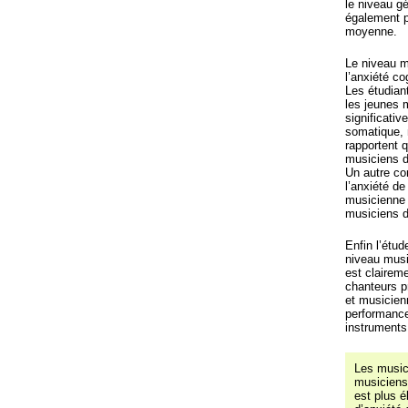
le niveau gé
également p
moyenne.
Le niveau mu
l’anxiété co
Les étudian
les jeunes 
significativ
somatique, 
rapportent 
musiciens d
Un autre co
l’anxiété de
musicienne 
musiciens d
Enfin l’étud
niveau music
est claireme
chanteurs p
et musicien
performance
instruments
Les music
musiciens 
est plus 