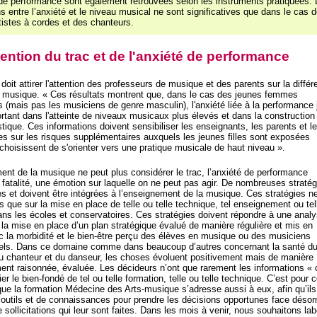
 de performance sont également retrouvées selon les instruments pratiquées.
ns entre l’anxiété et le niveau musical ne sont significatives que dans le cas 
tistes à cordes et des chanteurs.
ention du trac et de l'anxiété de performance
doit attirer l'attention des professeurs de musique et des parents sur la diffé
 musique. « Ces résultats montrent que, dans le cas des jeunes femmes
 (mais pas les musiciens de genre masculin), l'anxiété liée à la performance 
ortant dans l'atteinte de niveaux musicaux plus élevés et dans la construction
istique. Ces informations doivent sensibiliser les enseignants, les parents et l
s sur les risques supplémentaires auxquels les jeunes filles sont exposées
 choisissent de s'orienter vers une pratique musicale de haut niveau ».
ent de la musique ne peut plus considérer le trac, l’anxiété de performance
atalité, une émotion sur laquelle on ne peut pas agir. De nombreuses stratég
es et doivent être intégrées à l’enseignement de la musique. Ces stratégies n
 que sur la mise en place de telle ou telle technique, tel enseignement ou tel
ans les écoles et conservatoires. Ces stratégies doivent répondre à une anal
 la mise en place d’un plan stratégique évalué de manière régulière et mis en
ec la morbidité et le bien-être perçu des élèves en musique ou des musiciens
els. Dans ce domaine comme dans beaucoup d’autres concernant la santé d
u chanteur et du danseur, les choses évoluent positivement mais de manière
ent raisonnée, évaluée. Les décideurs n’ont que rarement les informations « 
er le bien-fondé de tel ou telle formation, telle ou telle technique. C’est pour c
ue la formation Médecine des Arts-musique s’adresse aussi à eux, afin qu’ils
’outils et de connaissances pour prendre les décisions opportunes face déso
sollicitations qui leur sont faites. Dans les mois à venir, nous souhaitons labe