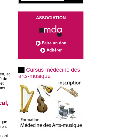
ASSOCIATION
Faire un don
Adhérer
Cursus médecine des
en, et
arts-musique
é de
 et
ons
al,
ique
rois
guant