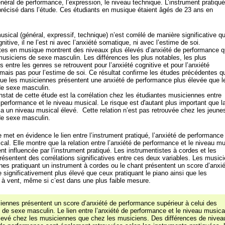
néral de performance, l’expression, le niveau technique. L’instrument pratiqué
récisé dans l’étude. Ces étudiants en musique étaient âgés de 23 ans en
sical (général, expressif, technique) n’est corrélé de manière significative q
gnitive, il ne l’est ni avec l’anxiété somatique, ni avec l’estime de soi.
tes en musique montrent des niveaux plus élevés d’anxiété de performance 
musiciens de sexe masculin. Les différences les plus notables, les plus
es entre les genres se retrouvent pour l’anxiété cognitive et pour l’anxiété
mais pas pour l’estime de soi. Ce résultat confirme les études précédentes q
que les musiciennes présentent une anxiété de performance plus élevée que l
e sexe masculin.
nstat de cette étude est la corrélation chez les étudiantes musiciennes entre
 performance et le niveau musical. Le risque est d'autant plus important que l
a un niveau musical élevé. Cette relation n’est pas retrouvée chez les jeune
e sexe masculin.
e met en évidence le lien entre l’instrument pratiqué, l’anxiété de performance 
al. Elle montre que la relation entre l’anxiété de performance et le niveau mu
nt influencée par l’instrument pratiqué. Les instrumentistes à cordes et les
résentent des corrélations significatives entre ces deux variables. Les music
nes pratiquant un instrument à cordes ou le chant présentent un score d’anxi
 significativement plus élevé que ceux pratiquant le piano ainsi que les
 à vent, même si c’est dans une plus faible mesure.
iennes présentent un score d’anxiété de performance supérieur à celui des
de sexe masculin. Le lien entre l’anxiété de performance et le niveau musica
élevé chez les musiciennes que chez les musiciens. Des différences de nivea