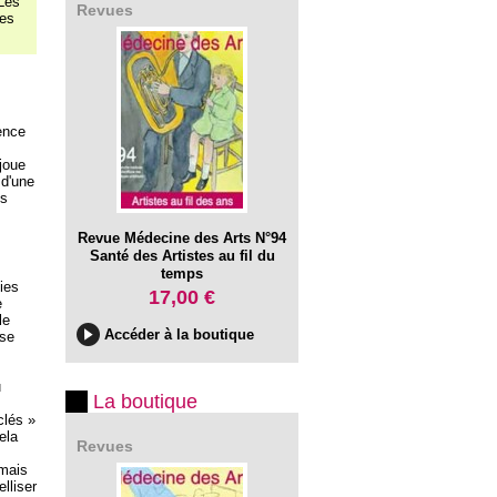
 Les
Revues
des
rence
joue
 d'une
es
Revue Médecine des Arts N°94
Santé des Artistes au fil du
temps
ies
17,00 €
e
le
Accéder à la boutique
yse
u
La boutique
clés »
ela
Revues
rmais
lliser