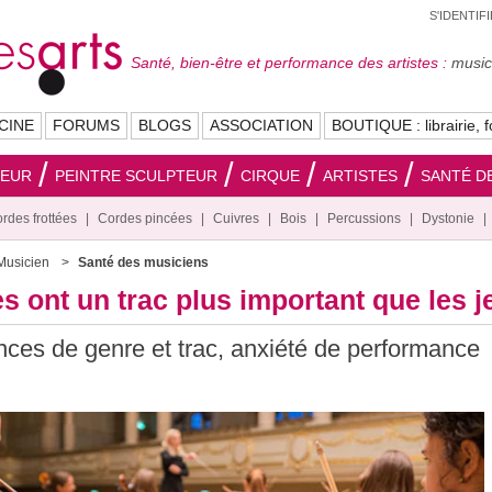
S'IDENTIF
Santé, bien-être et performance des artistes :
musici
CINE
FORUMS
BLOGS
ASSOCIATION
BOUTIQUE : librairie, f
SEUR
PEINTRE SCULPTEUR
CIRQUE
ARTISTES
SANTÉ DE
rdes frottées
Cordes pincées
Cuivres
Bois
Percussions
Dystonie
Musicien
Santé des musiciens
s ont un trac plus important que les 
nces de genre et trac, anxiété de performance