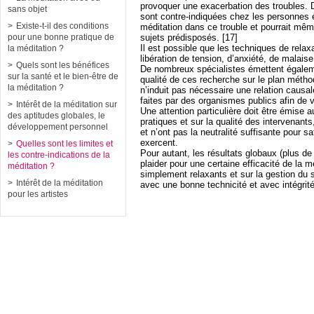
provoquer une exacerbation des troubles. 
sans objet
sont contre-indiquées chez les personnes 
Existe-t-il des conditions
méditation dans ce trouble et pourrait même
sujets prédisposés. [17]
pour une bonne pratique de
Il est possible que les techniques de relax
la méditation ?
libération de tension, d’anxiété, de malaise
Quels sont les bénéfices
De nombreux spécialistes émettent égaleme
sur la santé et le bien-être de
qualité de ces recherche sur le plan méthod
la méditation ?
n’induit pas nécessaire une relation causal
faites par des organismes publics afin de va
Intérêt de la méditation sur
Une attention particulière doit être émise a
des aptitudes globales, le
pratiques et sur la qualité des intervenan
développement personnel
et n’ont pas la neutralité suffisante pour s
exercent.
Quelles sont les limites et
Pour autant, les résultats globaux (plus de
les contre-indications de la
plaider pour une certaine efficacité de la 
méditation ?
simplement relaxants et sur la gestion du
Intérêt de la méditation
avec une bonne technicité et avec intégrité
pour les artistes