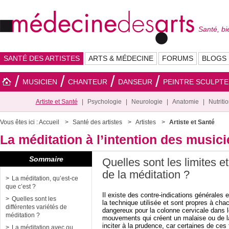
Santé, bi
SANTÉ DES ARTISTES
ARTS & MÉDECINE
FORUMS
BLOGS
MUSICIEN
CHANTEUR
DANSEUR
PEINTRE SCULPT
Artiste et Santé
Psychologie
Neurologie
Anatomie
Nutriti
Vous êtes ici :
Accueil
Santé des artistes
Artistes
Artiste et Santé
La méditation à l’intention des music
Sommaire
Quelles sont les limites et
de la méditation ?
La méditation, qu’est-ce
que c’est ?
Il existe des contre-indications générales e
Quelles sont les
la technique utilisée et sont propres à ch
différentes variétés de
dangereux pour la colonne cervicale dans le
méditation ?
mouvements qui créent un malaise ou de l
inciter à la prudence, car certaines de ces
La méditation avec ou