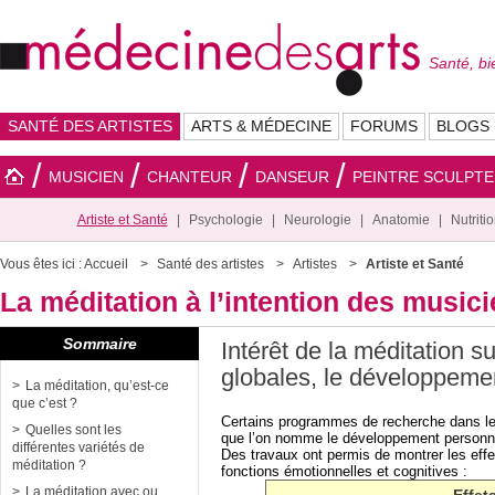
Santé, bi
SANTÉ DES ARTISTES
ARTS & MÉDECINE
FORUMS
BLOGS
MUSICIEN
CHANTEUR
DANSEUR
PEINTRE SCULPT
Artiste et Santé
Psychologie
Neurologie
Anatomie
Nutriti
Vous êtes ici :
Accueil
Santé des artistes
Artistes
Artiste et Santé
La méditation à l’intention des music
Sommaire
Intérêt de la méditation s
globales, le développeme
La méditation, qu’est-ce
que c’est ?
Certains programmes de recherche dans le
Quelles sont les
que l’on nomme le développement personn
différentes variétés de
Des travaux ont permis de montrer les effe
méditation ?
fonctions émotionnelles et cognitives :
La méditation avec ou
Effet