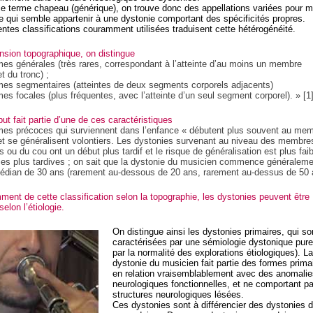
 ce terme chapeau (générique), on trouve donc des appellations variées pour 
ce qui semble appartenir à une dystonie comportant des spécificités propres.
entes classifications couramment utilisées traduisent cette hétérogénéité.
ension topographique, on distingue
s générales (très rares, correspondant à l’atteinte d’au moins un membre
et du tronc) ;
es segmentaires (atteintes de deux segments corporels adjacents)
s focales (plus fréquentes, avec l’atteinte d’un seul segment corporel). » [1
ut fait partie d’une de ces caractéristiques
es précoces qui surviennent dans l’enfance « débutent plus souvent au me
 et se généralisent volontiers. Les dystonies survenant au niveau des membre
s ou du cou ont un début plus tardif et le risque de généralisation est plus faib
es plus tardives ; on sait que la dystonie du musicien commence généraleme
édian de 30 ans (rarement au-dessous de 20 ans, rarement au-dessus de 50 
ent de cette classification selon la topographie, les dystonies peuvent être
elon l’étiologie.
On distingue ainsi les dystonies primaires, qui so
caractérisées par une sémiologie dystonique pure
par la normalité des explorations étiologiques). La
dystonie du musicien fait partie des formes prima
en relation vraisemblablement avec des anomalie
neurologiques fonctionnelles, et ne comportant p
structures neurologiques lésées.
Ces dystonies sont à différencier des dystonies d