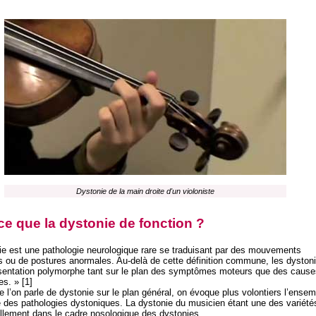
Dystonie de la main droite d'un violoniste
ce que la dystonie de fonction ?
ie est une pathologie neurologique rare se traduisant par des mouvements
es ou de postures anormales. Au-delà de cette définition commune, les dyston
sentation polymorphe tant sur le plan des symptômes moteurs que des cause
s. » [1]
e l’on parle de dystonie sur le plan général, on évoque plus volontiers l’ensem
le des pathologies dystoniques. La dystonie du musicien étant une des variété
ellement dans le cadre nosologique des dystonies.