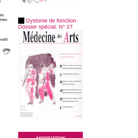
n
ies
gènes
Dystonie de fonction
Dossier spécial. N° 27
vant