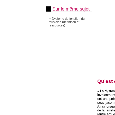
Sur le même sujet
Dystonie de fonction du
musicien (définition et
ressources)
Qu’est 
« La dyston
involontair
ont une pré
sous-jacente
Ainsi lorsqu
de la famil
rentre actu