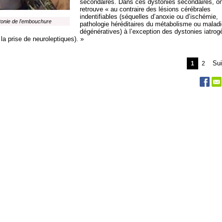
secondaires. Dans ces dystonies secondaires, o
retrouve « au contraire des lésions cérébrales
indentifiables (séquelles d’anoxie ou d’ischémie,
onie de l'embouchure
pathologie héréditaires du métabolisme ou malad
dégénératives) à l’exception des dystonies iatro
 la prise de neuroleptiques). »
Sui
1
2