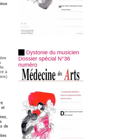
mieux
]
Dystonie du musicien
Dossier spécial N°36
mbre
s
numéro
le.
nt à
ans).
nt
 et
ires,
s
as de
ites