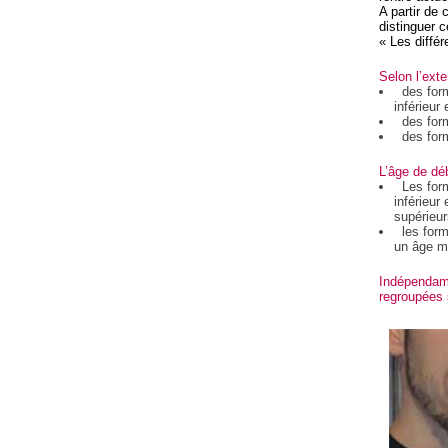
A partir de
distinguer 
« Les différ
Selon l’ext
des forme
inférieur 
des form
des forme
L’âge de déb
Les form
inférieur
supérieur
les form
un âge m
Indépendamm
regroupées s