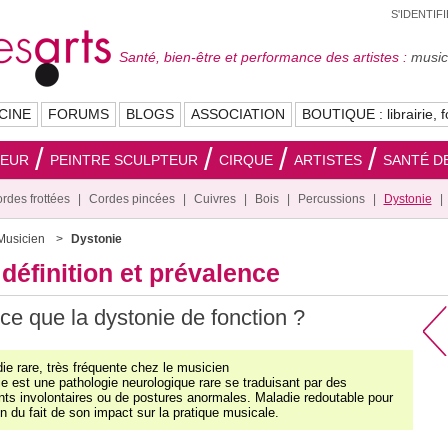
S'IDENTIF
Santé, bien-être et performance des artistes :
musici
CINE
FORUMS
BLOGS
ASSOCIATION
BOUTIQUE : librairie, f
SEUR
PEINTRE SCULPTEUR
CIRQUE
ARTISTES
SANTÉ DE
rdes frottées
Cordes pincées
Cuivres
Bois
Percussions
Dystonie
Musicien
Dystonie
définition et prévalence
ce que la dystonie de fonction ?
e rare, très fréquente chez le musicien
e est une pathologie neurologique rare se traduisant par des
s involontaires ou de postures anormales. Maladie redoutable pour
n du fait de son impact sur la pratique musicale.