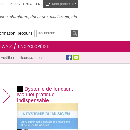
Mon panier
0 €
IER
NOUS CONTACTER
ens, chanteurs, danseurs, plasticiens, etc.
ormation, produits
 A À Z
ENCYCLOPÉDIE
Audition
Neurosciences
Dystonie de fonction.
Manuel pratique
indispensable