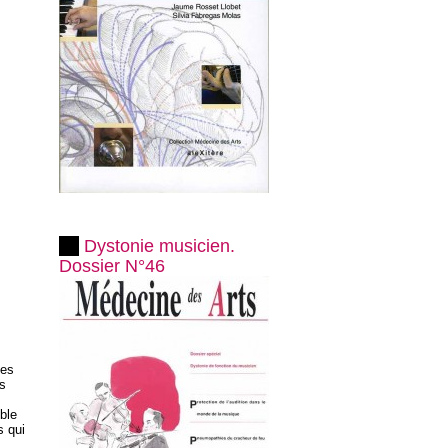
Dystonie musicien.
Dossier N°46
ies
s
ble
s qui