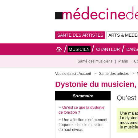
SANTÉ DES ARTISTES
ARTS & MÉDE
MUSICIEN
CHANTEUR
DAN
Santé des musiciens
Piano
Co
Vous êtes ici :
Accueil
Santé des artistes
Dystonie du musicien, 
Sommaire
Qu’est 
Qu’est ce que la dystonie
de fonction ?
Une maladi
La dystoni
Une affection extrêmement
mouvement
fréquente chez le musicien
le musicie
de haut niveau