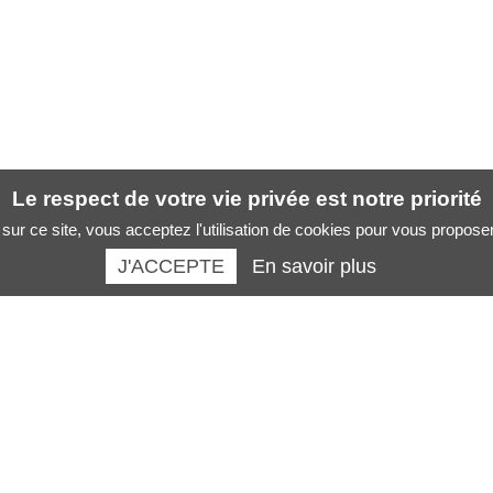
Le respect de votre vie privée est notre priorité
sur ce site, vous acceptez l'utilisation de cookies pour vous propose
J'ACCEPTE
En savoir plus
Santé des artistes :
La boutique :
Musicien
Revues
Chanteur
Livres santé des musiciens
Danseur
Formations
Peintre sculpteur
AFFICHES SANTE