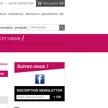
Mon panier
0 €
IER
NOUS CONTACTER
ens, chanteurs, danseurs, plasticiens, etc.
ormation, produits
É ET CIRQUE
tour
Suivez-nous !
INSCRIPTION NEWSLETTER