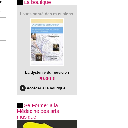
e
La boutique
6
Livres santé des musiciens
6
7
1
La dystonie du musicien
29,00 €
Accéder à la boutique
Se Former à la
Médecine des arts
musique