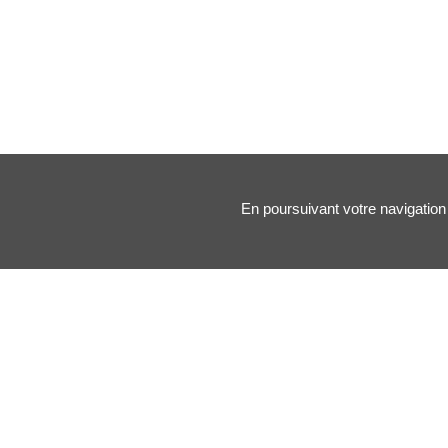
En poursuivant votre navigation 
Nos principales rubriques :
Santé des artistes
Arts & Médecine
Forums
Blogs