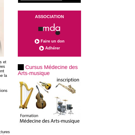
ASSOCIATION
Faire un don
Adhérer
s et
ées
Cursus Médecine des
ent
Arts-musique
e la
tions
ctures