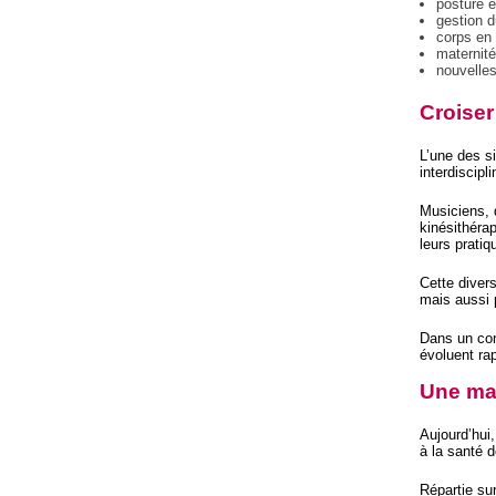
posture e
gestion d
corps en
maternité
nouvelles
Croiser
L’une des s
interdiscipli
Musiciens, 
kinésithéra
leurs pratiq
Cette diver
mais aussi 
Dans un con
évoluent ra
Une ma
Aujourd’hui
à la santé d
Répartie su