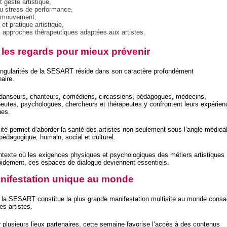
t geste artistique,
u stress de performance,
 mouvement,
 et pratique artistique,
 approches thérapeutiques adaptées aux artistes.
 les regards pour mieux prévenir
ingularités de la SESART réside dans son caractère profondément
naire.
danseurs, chanteurs, comédiens, circassiens, pédagogues, médecins,
peutes, psychologues, chercheurs et thérapeutes y confrontent leurs expérien
ues.
sité permet d’aborder la santé des artistes non seulement sous l’angle médical
pédagogique, humain, social et culturel.
texte où les exigences physiques et psychologiques des métiers artistiques
pidement, ces espaces de dialogue deviennent essentiels.
nifestation unique au monde
, la SESART constitue la plus grande manifestation multisite au monde consa
es artistes.
r plusieurs lieux partenaires, cette semaine favorise l’accès à des contenus