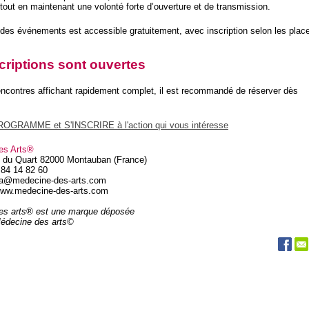
 tout en maintenant une volonté forte d’ouverture et de transmission.
des événements est accessible gratuitement, avec inscription selon les plac
criptions sont ouvertes
encontres affichant rapidement complet, il est recommandé de réserver dès
OGRAMME et S'INSCRIRE à l'action qui vous intéresse
es Arts®
 du Quart 82000 Montauban (France)
 84 14 82 60
da@medecine-des-arts.com
 www.medecine-des-arts.com
es arts® est une marque déposée
Médecine des arts©