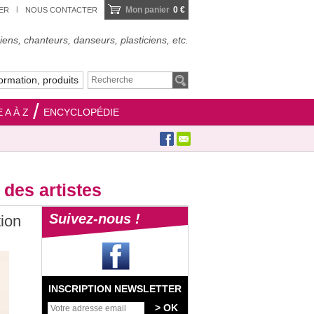
Mon panier
0 €
IER
NOUS CONTACTER
ens, chanteurs, danseurs, plasticiens, etc.
ormation, produits
 A À Z
ENCYCLOPÉDIE
des artistes
Suivez-nous !
tion
INSCRIPTION NEWSLETTER