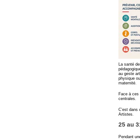
La santé des
pédagogiques
au geste ar
physique ou
maternité.
Face à ces 
centrales.
C’est dans
Artistes.
25 au 3
Pendant une