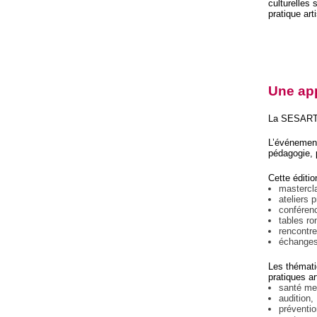
culturelles
pratique art
Une app
La SESART n
L’événement 
pédagogie, 
Cette éditio
mastercl
ateliers 
conféren
tables ro
rencontre
échanges 
Les thémati
pratiques a
santé me
audition,
préventio