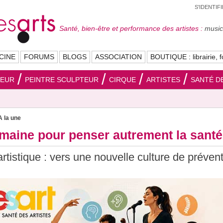
S'IDENTIF
Santé, bien-être et performance des artistes :
musici
CINE
FORUMS
BLOGS
ASSOCIATION
BOUTIQUE : librairie, f
SEUR
PEINTRE SCULPTEUR
CIRQUE
ARTISTES
SANTÉ DE
A la une
aine pour penser autrement la santé 
rtistique : vers une nouvelle culture de préven