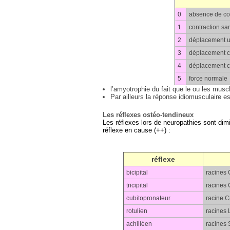
0
absence de co
1
contraction s
2
déplacement un
3
déplacement c
4
déplacement c
5
force normale
l’amyotrophie du fait que le ou les mus
Par ailleurs la réponse idiomusculaire e
Les réflexes ostéo-tendineux
Les réflexes lors de neuropathies sont dimin
réflexe en cause (++) :
réflexe
bicipital
racines 
tricipital
racines 
cubitopronateur
racine C8
rotulien
racines L
achilléen
racines 