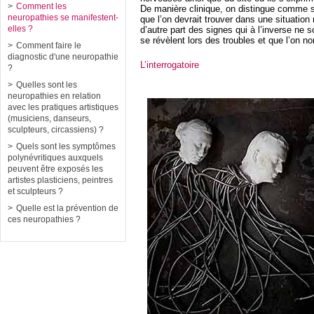
Comment les
De manière clinique, on distingue comme si
neuropathies se manifestent-
que l’on devrait trouver dans une situatio
elles ?
d’autre part des signes qui à l’inverse ne 
se révèlent lors des troubles et que l’on n
Comment faire le
diagnostic d'une neuropathie
L’interrogatoire
?
Quelles sont les
neuropathies en relation
avec les pratiques artistiques
(musiciens, danseurs,
sculpteurs, circassiens) ?
Quels sont les symptômes
polynévritiques auxquels
peuvent être exposés les
artistes plasticiens, peintres
et sculpteurs ?
Quelle est la prévention de
ces neuropathies ?