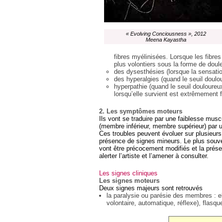
« Evolving Conciousness », 2012
Meena Kayastha
fibres myélinisées. Lorsque les fibres
plus volontiers sous la forme de doul
des dysesthésies (lorsque la sensati
des hyperalgies (quand le seuil doulo
hyperpathie (quand le seuil douloureu
lorsqu’elle survient est extrêmement f
2. Les symptômes moteurs
Ils vont se traduire par une faiblesse muscul
(membre inférieur, membre supérieur) par un
Ces troubles peuvent évoluer sur plusieur
présence de signes mineurs. Le plus souven
vont être précocement modifiés et la prés
alerter l’artiste et l’amener à consulter.
Les signes cliniques
Les signes moteurs
Deux signes majeurs sont retrouvés
la paralysie ou parésie des membres : el
volontaire, automatique, réflexe), flasque