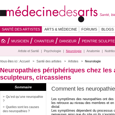
Santé, bi
SANTÉ DES ARTISTES
ARTS & MÉDECINE
FORUMS
BLOGS
MUSICIEN
CHANTEUR
DANSEUR
PEINTRE SCULPT
Artiste et Santé
Psychologie
Neurologie
Anatomie
Nutriti
Vous êtes ici :
Accueil
Santé des artistes
Artistes
Neurologie
Neuropathies périphériques chez les a
sculpteurs, circassiens
Sommaire
Comment les neuropathies
Qu’est qu’une neuropathie
Les symptômes des neuropathies ont des s
?
les retrouve au niveau des membres et en gé
distal.
Quelles sont les causes
Les symptômes dépendent du processus caus
des neuropathies ?
nerveuses ainsi que du site où ils s’exprim