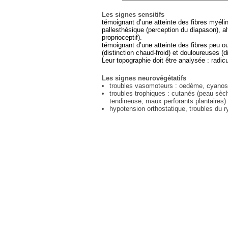
Les signes sensitifs
témoignant d’une atteinte des fibres myélin
pallesthésique (perception du diapason), al
proprioceptif).
témoignant d’une atteinte des fibres peu 
(distinction chaud-froid) et douloureuses (d
Leur topographie doit être analysée : radic
Les signes neurovégétatifs
troubles vasomoteurs : oedème, cyano
troubles trophiques : cutanés (peau sèc
tendineuse, maux perforants plantaires)
hypotension orthostatique, troubles du 