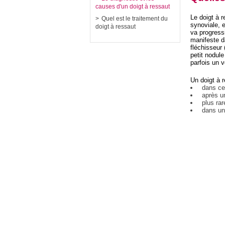
causes d'un doigt à ressaut
Le doigt à r
Quel est le traitement du
synoviale, 
doigt à ressaut
va progress
manifeste d
fléchisseur 
petit nodule
parfois un 
Un doigt à 
dans cer
après une
plus rare
dans une 