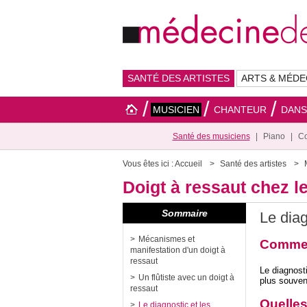
SANTÉ DES ARTISTES
ARTS & MÉDE
MUSICIEN
CHANTEUR
DAN
Santé des musiciens
Piano
Co
Vous êtes ici :
Accueil
Santé des artistes
Doigt à ressaut chez l
Sommaire
Le diag
Mécanismes et
Comment
manifestation d'un doigt à
ressaut
Le diagnost
Un flûtiste avec un doigt à
plus souvent
ressaut
Quelles
Le diagnostic et les