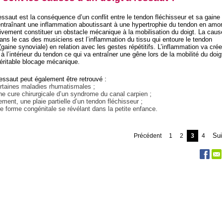
essaut est la conséquence d’un conflit entre le tendon fléchisseur et sa gaine
entraînant une inflammation aboutissant à une hypertrophie du tendon en amon
ivement constituer un obstacle mécanique à la mobilisation du doigt. La caus
ans le cas des musiciens est l’inflammation du tissu qui entoure le tendon
(gaine synoviale) en relation avec les gestes répétitifs. L’inflammation va crée
 à l’intérieur du tendon ce qui va entraîner une gêne lors de la mobilité du doigt
véritable blocage mécanique.
ressaut peut également être retrouvé :
taines maladies rhumatismales ;
 cure chirurgicale d’un syndrome du canal carpien ;
ment, une plaie partielle d’un tendon fléchisseur ;
forme congénitale se révélant dans la petite enfance.
Sui
Précédent
1
2
3
4