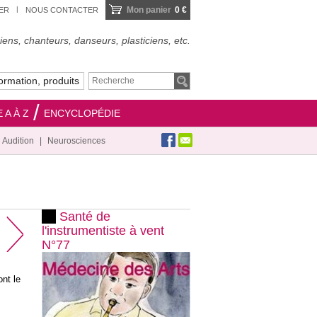
Mon panier
0 €
IER
NOUS CONTACTER
ens, chanteurs, danseurs, plasticiens, etc.
ormation, produits
 A À Z
ENCYCLOPÉDIE
Audition
Neurosciences
Santé de
l'instrumentiste à vent
N°77
nt le