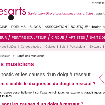
S'IDENTIF
Santé, bien-être et performance des artistes :
musici
CINE
FORUMS
BLOGS
ASSOCIATION
BOUTIQUE : librairie, f
SEUR
PEINTRE SCULPTEUR
CIRQUE
ARTISTES
SANTÉ DE
rdes frottées
Cordes pincées
Cuivres
Bois
Percussions
Dystonie
Musicien
Santé des musiciens
es musiciens
nostic et les causes d'un doigt à ressaut
 s’établit le diagnostic du doigt à ressaut ?
ic repose essentiellement sur l’examen clinique, les examens paracliniques so
 inutiles.
 sont les causes d’un doigt à ressaut ?