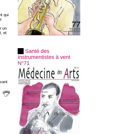
t qui
e
r un
, et
Santé des
Instrumentistes à vent
N°71
vant