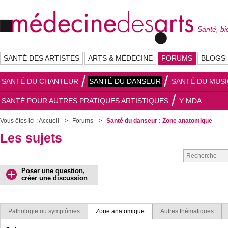
Santé, bi
SANTÉ DES ARTISTES
ARTS & MÉDECINE
FORUMS
BLOGS
SANTÉ DU CHANTEUR
SANTÉ DU DANSEUR
SANTÉ DU MUSI
SANTÉ POUR AUTRES PRATIQUES ARTISTIQUES
Y MDA
Vous êtes ici :
Accueil
Forums
Santé du danseur : Zone anatomique
Les sujets
Poser une question,
créer une discussion
Pathologie ou symptômes
Zone anatomique
Autres thématiques