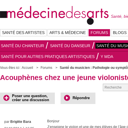
Santé, bi
SANTÉ DES ARTISTES
ARTS & MÉDECINE
FORUMS
BLOGS
SANTÉ DU CHANTEUR
SANTÉ DU DANSEUR
SANTÉ DU MUSI
SANTÉ POUR AUTRES PRATIQUES ARTISTIQUES
Y MDA
Vous êtes ici :
Accueil
Forums
Santé du musicien : Pathologie ou sympt
Acouphènes chez une jeune violonist
Poser une question,
Répondre
créer une discussion
Bonjour
par
Brigitte Bara
J’enseigne le violon et une de mes élèves de l’âge 