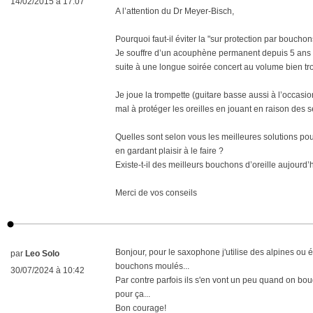
14/02/2015 à 17:07
A l’attention du Dr Meyer-Bisch,
Pourquoi faut-il éviter la "sur protection par boucho
Je souffre d’un acouphène permanent depuis 5 ans 
suite à une longue soirée concert au volume bien tr
Je joue la trompette (guitare basse aussi à l’occasion
mal à protéger les oreilles en jouant en raison des s
Quelles sont selon vous les meilleures solutions pour
en gardant plaisir à le faire ?
Existe-t-il des meilleurs bouchons d’oreille aujourd’
Merci de vos conseils
Bonjour, pour le saxophone j'utilise des alpines ou éq
par
Leo Solo
bouchons moulés...
30/07/2024 à 10:42
Par contre parfois ils s'en vont un peu quand on bou
pour ça...
Bon courage!