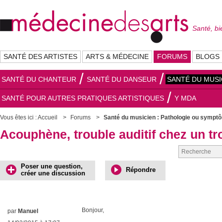
Santé, bi
SANTÉ DES ARTISTES
ARTS & MÉDECINE
FORUMS
BLOGS
SANTÉ DU CHANTEUR
SANTÉ DU DANSEUR
SANTÉ DU MUSI
SANTÉ POUR AUTRES PRATIQUES ARTISTIQUES
Y MDA
Vous êtes ici :
Accueil
Forums
Santé du musicien : Pathologie ou sympt
Acouphène, trouble auditif chez un tr
Poser une question,
Répondre
créer une discussion
Bonjour,
par
Manuel