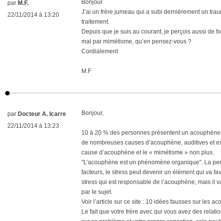
Bonjour
par
M.F.
J’ai un frère jumeau qui a subi dernièrement un traum
22/11/2014 à 13:20
traitement.
Depuis que je suis au courant, je perçois aussi de f
mal par mimétisme, qu’en pensez-vous ?
Cordialement
M.F
Bonjour,
par
Docteur A. Icarre
22/11/2014 à 13:23
10 à 20 % des personnes présentent un acouphène. Il
de nombreuses causes d’acouphène, auditives et ext
cause d’acouphène et le « mimétisme » non plus.
"L’acouphène est un phénomène organique". La per
facteurs, le stress peut devenir un élément qui va fa
stress qui est responsable de l’acouphène, mais il va
par le sujet.
Voir l’article sur ce site : 10 idées fausses sur les 
Le fait que votre frère avec qui vous avez des relatio