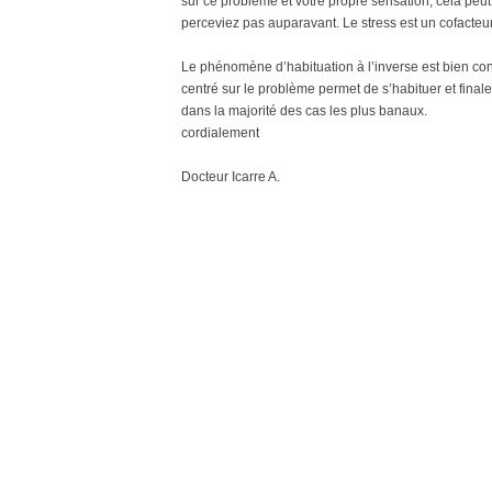
sur ce problème et votre propre sensation, cela peu
perceviez pas auparavant. Le stress est un cofacteur
Le phénomène d’habituation à l’inverse est bien co
centré sur le problème permet de s’habituer et final
dans la majorité des cas les plus banaux.
cordialement
Docteur Icarre A.