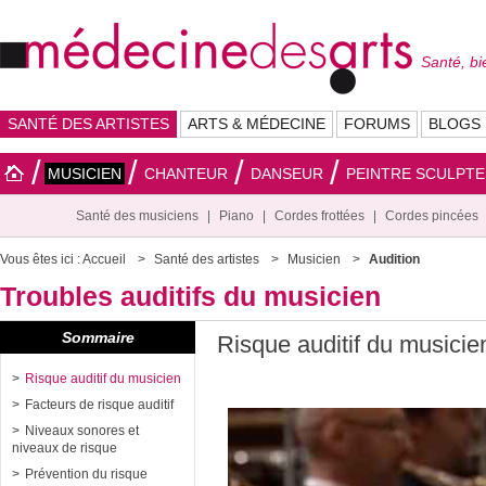
Santé, bi
SANTÉ DES ARTISTES
ARTS & MÉDECINE
FORUMS
BLOGS
MUSICIEN
CHANTEUR
DANSEUR
PEINTRE SCULPT
Santé des musiciens
Piano
Cordes frottées
Cordes pincées
Vous êtes ici :
Accueil
Santé des artistes
Musicien
Audition
Troubles auditifs du musicien
Sommaire
Risque auditif du musicie
Risque auditif du musicien
Facteurs de risque auditif
Niveaux sonores et
niveaux de risque
Prévention du risque