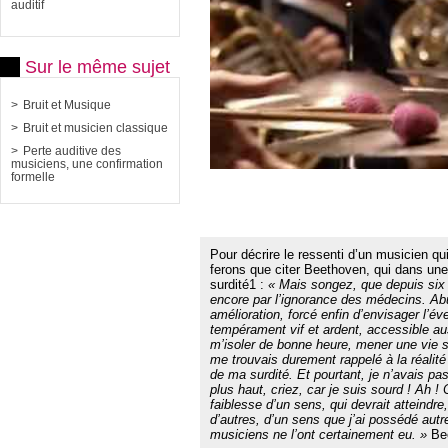
auditif
Sur le même sujet
Bruit et Musique
Bruit et musicien classique
Perte auditive des
musiciens, une confirmation
formelle
Pour décrire le ressenti d’un musicien qu
ferons que citer Beethoven, qui dans une 
surdité1 :
« Mais songez, que depuis six 
encore par l’ignorance des médecins. Ab
amélioration, forcé enfin d’envisager l’év
tempérament vif et ardent, accessible auss
m’isoler de bonne heure, mener une vie so
me trouvais durement rappelé à la réalité
de ma surdité. Et pourtant, je n’avais p
plus haut, criez, car je suis sourd ! Ah !
faiblesse d’un sens, qui devrait atteindr
d’autres, d’un sens que j’ai possédé autr
musiciens ne l’ont certainement eu. »
Be