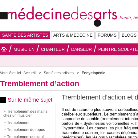
Santé, bi
SANTÉ DES ARTISTES
ARTS & MÉDECINE
FORUMS
BLOGS
MUSICIEN
CHANTEUR
DANSEUR
PEINTRE SCULPT
Vous êtes ici :
Accueil
Santé des artistes
Encyclopédie
Tremblement d’action
Tremblement d’action et d
Sur le même sujet
Il est de nature le plus souvent cérébelleu
Tremblement des mains
cérébelleux supérieurs. Le tremblement s
chez un musicien
l’approche de la cible (tremblement intentio
Tremblement
parfois de « dyskinésies volitionnelles ».
l’hypermétrie. Les causes les plus fréquen
Tremblement de repos
traumatisme crânien, les causes dégénérat
Tremblement postural
héréditaires), les lésions vasculaires ou to