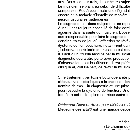
ans. Deux fois sur trois, il touche les suje
Le musicien se plaint au début de difficulté
compenser. Peu à peu il note une dégradati
encore et la maladie s’installe de manière 
neuromusculaires pathogènes.
Le diagnostic est donc subjectif et ne re
Aussi il est toujours conseillé de faire conf
aguerrie dans la santé du musicien. L’obse
cas indispensable pour faire le diagnostic.
certains traits de jeu où l’affection se révè
dystonie de l’embouchure, notamment dans
; l’observation réitérée du musicien est so
Il s’agit d’un trouble redouté par le musici
diagnostic devra être porté avec précaution
d’observation sont insuffisants. Il est préf
clinique et, d'autre part, de revoir le musi
Si le traitement par toxine botulique a été
rééducatives spécifiques à la dystonie don
nombre de cas. Un diagnostic et une prise
pour résoudre la dystonie de fonction. Une
formés à cette discipline est nécessaire (
Rédacteur Docteur Arcier pour Médecine d
Médecine des arts® est une marque dépos
Médec
715 chemin du 