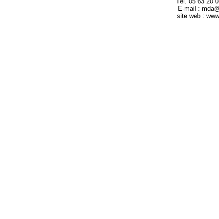
Tél. 05 63 20 
E-mail : mda
site web : ww