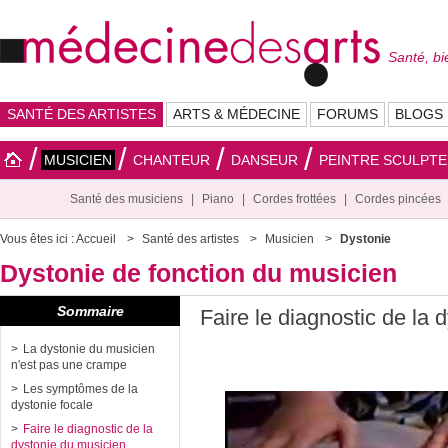
Santé, bi
SANTÉ DES ARTISTES
ARTS & MÉDECINE
FORUMS
BLOGS
MUSICIEN
CHANTEUR
DANSEUR
PEINTRE SCULPT
Santé des musiciens
Piano
Cordes frottées
Cordes pincées
Vous êtes ici :
Accueil
Santé des artistes
Musicien
Dystonie
Dystonie de fonction du musicien
Sommaire
Faire le diagnostic de la 
La dystonie du musicien
n'est pas une crampe
Les symptômes de la
dystonie focale
Faire le diagnostic de la
dystonie du musicien