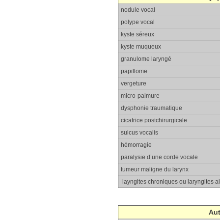
nodule vocal
polype vocal
kyste séreux
kyste muqueux
granulome laryngé
papillome
vergeture
micro-palmure
dysphonie traumatique
cicatrice postchirurgicale
sulcus vocalis
hémorragie
paralysie d’une corde vocale
tumeur maligne du larynx
layngites chroniques ou laryngites a
Aut