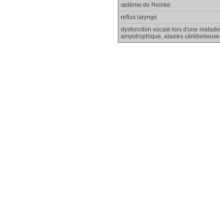
œdème de Reinke
reflux laryngé
dysfonction vocale lors d'une maladi
amyotrophique, ataxies cérébelleus