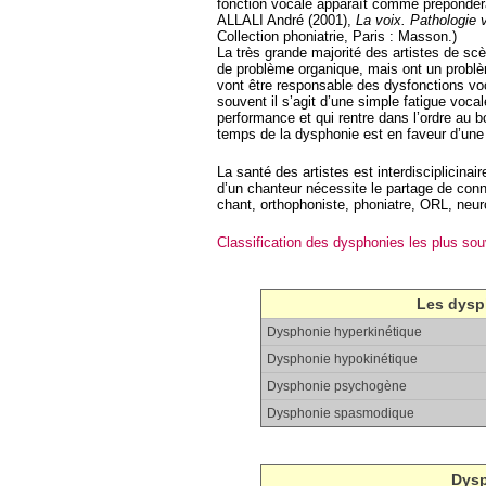
fonction vocale apparaît comme prépondé
ALLALI André (2001),
La voix. Pathologie v
Collection phoniatrie, Paris : Masson.)
La très grande majorité des artistes de sc
de problème organique, mais ont un problè
vont être responsable des dysfonctions vo
souvent il s’agit d’une simple fatigue voc
performance et qui rentre dans l’ordre au 
temps de la dysphonie est en faveur d’une
La santé des artistes est interdisciplicinai
d’un chanteur nécessite le partage de con
chant, orthophoniste, phoniatre, ORL, neur
Classification des dysphonies les plus so
Les dysp
Dysphonie hyperkinétique
Dysphonie hypokinétique
Dysphonie psychogène
Dysphonie spasmodique
Dysp