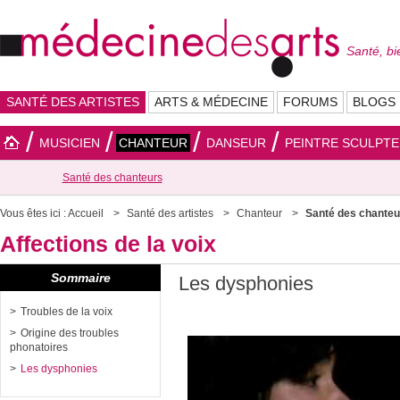
Santé, bi
SANTÉ DES ARTISTES
ARTS & MÉDECINE
FORUMS
BLOGS
MUSICIEN
CHANTEUR
DANSEUR
PEINTRE SCULPT
Santé des chanteurs
Vous êtes ici :
Accueil
Santé des artistes
Chanteur
Santé des chanteu
Affections de la voix
Sommaire
Les dysphonies
Troubles de la voix
Origine des troubles
phonatoires
Les dysphonies