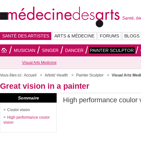
Santé, bi
SANTÉ DES ARTISTES
ARTS & MÉDECINE
FORUMS
BLOGS
MUSICIAN
SINGER
DANCER
PAINTER SCULPTOR
Visual Arts Medicine
Vous êtes ici :
Accueil
Artists' Health
Painter Sculptor
Visual Arts Med
Great vision in a painter
Sommaire
High performance coulor 
Coulor vision
High performance coulor
vision