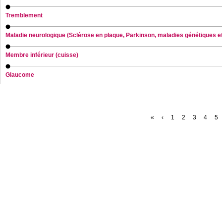
Tremblement
Maladie neurologique (Sclérose en plaque, Parkinson, maladies génétiques etc
Membre inférieur (cuisse)
Glaucome
«
‹
1
2
3
4
5