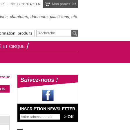
Mon panier
0 €
IER
NOUS CONTACTER
ens, chanteurs, danseurs, plasticiens, etc.
ormation, produits
É ET CIRQUE
tour
Suivez-nous !
INSCRIPTION NEWSLETTER