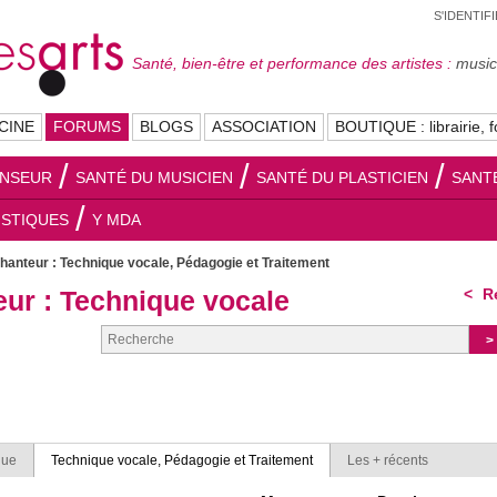
S'IDENTIF
Santé, bien-être et performance des artistes :
musici
CINE
FORUMS
BLOGS
ASSOCIATION
BOUTIQUE : librairie, f
ANSEUR
SANTÉ DU MUSICIEN
SANTÉ DU PLASTICIEN
SANT
ISTIQUES
Y MDA
hanteur : Technique vocale, Pédagogie et Traitement
ur : Technique vocale
Re
que
Technique vocale, Pédagogie et Traitement
Les + récents