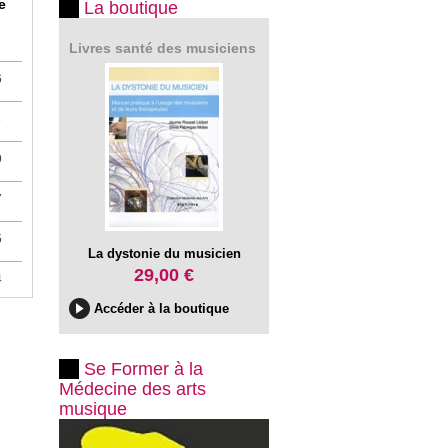
e
La boutique
7
Livres santé des musiciens
6
8
9
7
5
La dystonie du musicien
29,00 €
4
Accéder à la boutique
Se Former à la
Médecine des arts
musique