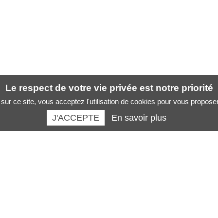
Le respect de votre vie privée est notre priorité
sur ce site, vous acceptez l'utilisation de cookies pour vous propose
J'ACCEPTE
En savoir plus
Santé des artistes :
La boutique :
Musicien
Revues
Chanteur
Livres santé des musiciens
Danseur
Formations
Peintre sculpteur
AFFICHES SANTE