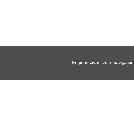
En poursuivant votre navigation 
Nos principales rubriques :
Santé des artistes
Arts & Médecine
Forums
Blogs