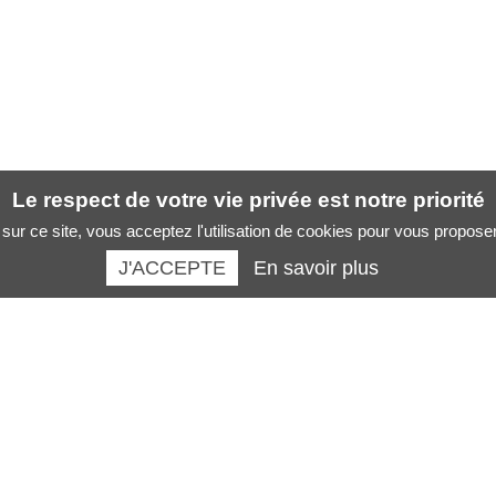
Le respect de votre vie privée est notre priorité
sur ce site, vous acceptez l'utilisation de cookies pour vous propose
J'ACCEPTE
En savoir plus
Santé des artistes :
La boutique :
Musicien
Revues
Chanteur
Livres santé des musiciens
Danseur
Formations
Peintre sculpteur
AFFICHES SANTE