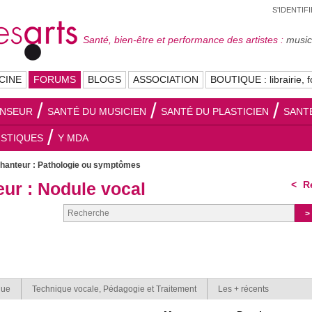
S'IDENTIF
Santé, bien-être et performance des artistes :
musici
CINE
FORUMS
BLOGS
ASSOCIATION
BOUTIQUE : librairie, f
ANSEUR
SANTÉ DU MUSICIEN
SANTÉ DU PLASTICIEN
SANT
ISTIQUES
Y MDA
chanteur : Pathologie ou symptômes
ur : Nodule vocal
Re
que
Technique vocale, Pédagogie et Traitement
Les + récents