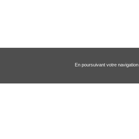
En poursuivant votre navigation 
Nos principales rubriques :
Santé des artistes
Arts & Médecine
Forums
Blogs