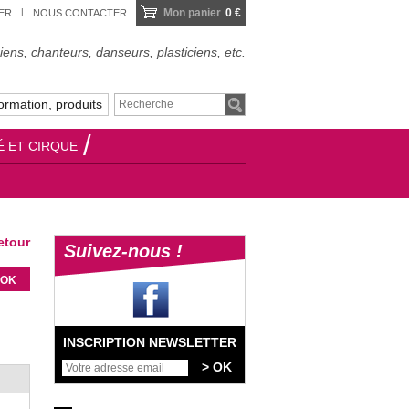
Mon panier
0 €
IER
NOUS CONTACTER
ens, chanteurs, danseurs, plasticiens, etc.
ormation, produits
É ET CIRQUE
tour
Suivez-nous !
INSCRIPTION NEWSLETTER