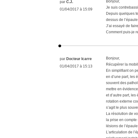
Bonjour,
par
C.J.
Je suis contrebassi
01/04/2017 à 15:09
Depuis quelques temp
dessus de l’épaule e
J’ai essayé de faire
Comment puis-je re
Bonjour,
par
Docteur Icarre
Récupérer la mobil
01/04/2017 à 15:13
En simplifiant on p
en d’une part, les 
souvent des patholo
mettre en évidence
et d’autre part, le
rotation externe co
s’agit le plus souv
La résolution de vo
la prise en compte 
lésions de l’épaule
L’articulation de 