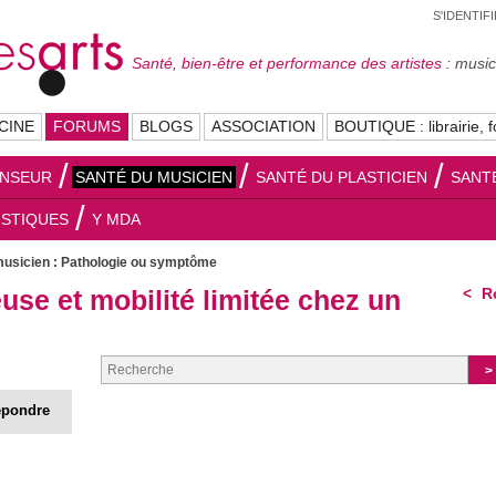
S'IDENTIF
Santé, bien-être et performance des artistes :
musici
CINE
FORUMS
BLOGS
ASSOCIATION
BOUTIQUE : librairie, f
ANSEUR
SANTÉ DU MUSICIEN
SANTÉ DU PLASTICIEN
SANT
ISTIQUES
Y MDA
musicien : Pathologie ou symptôme
use et mobilité limitée chez un
Re
pondre