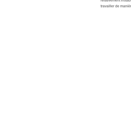
relativement instab
travailler de maniè