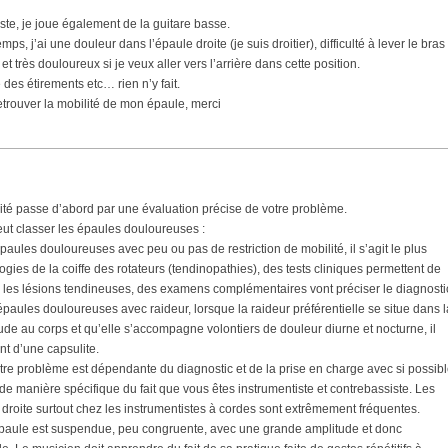
ste, je joue également de la guitare basse.
s, j’ai une douleur dans l’épaule droite (je suis droitier), difficulté à lever le bras
t très douloureux si je veux aller vers l’arrière dans cette position.
 des étirements etc… rien n’y fait.
trouver la mobilité de mon épaule, merci
ité passe d’abord par une évaluation précise de votre problème.
eut classer les épaules douloureuses :
épaules douloureuses avec peu ou pas de restriction de mobilité, il s’agit le plus
gies de la coiffe des rotateurs (tendinopathies), des tests cliniques permettent de
 les lésions tendineuses, des examens complémentaires vont préciser le diagnosti
s épaules douloureuses avec raideur, lorsque la raideur préférentielle se situe dans l
ude au corps et qu’elle s’accompagne volontiers de douleur diurne et nocturne, il
ent d’une capsulite.
tre problème est dépendante du diagnostic et de la prise en charge avec si possib
de manière spécifique du fait que vous êtes instrumentiste et contrebassiste. Les
 droite surtout chez les instrumentistes à cordes sont extrêmement fréquentes.
l’épaule est suspendue, peu congruente, avec une grande amplitude et donc