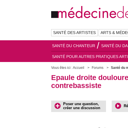
SANTÉ DES ARTISTES
ARTS & MÉDE
SANTÉ DU CHANTEUR
SANTÉ DU D
SANTÉ POUR AUTRES PRATIQUES ART
Vous êtes ici :
Accueil
Forums
Santé du 
Epaule droite douloure
contrebassiste
Poser une question,
Ré
créer une discussion