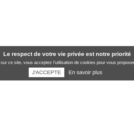
Le respect de votre vie privée est notre priorité
sur ce site, vous acceptez l'utilisation de cookies pour vous propose
J'ACCEPTE
En savoir plus
Santé des artistes :
La boutique :
Musicien
Revues
Chanteur
Livres santé des musiciens
Danseur
Formations
Peintre sculpteur
AFFICHES SANTE