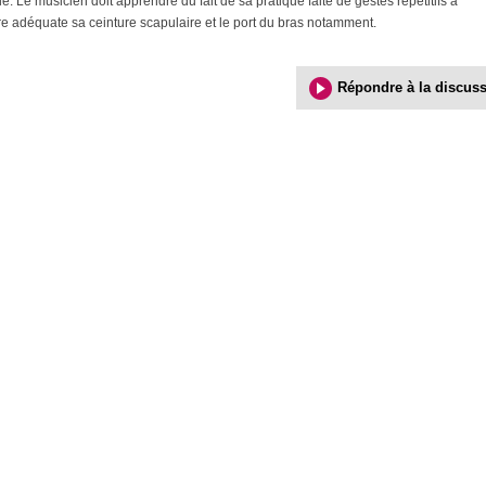
le. Le musicien doit apprendre du fait de sa pratique faite de gestes répétitifs à
re adéquate sa ceinture scapulaire et le port du bras notamment.
Répondre à la discus