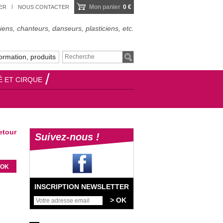
Mon panier
0 €
IER
NOUS CONTACTER
ens, chanteurs, danseurs, plasticiens, etc.
ormation, produits
É ET CIRQUE
tour
Suivez-nous !
INSCRIPTION NEWSLETTER