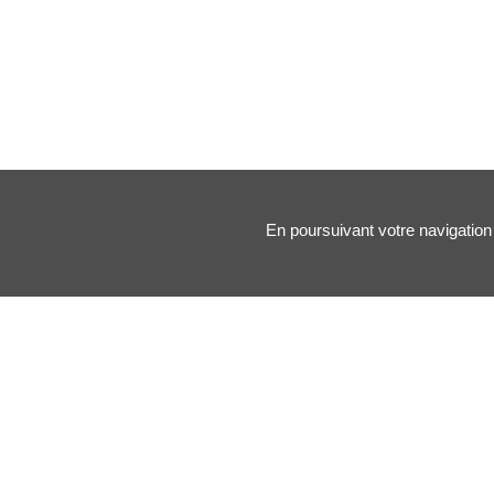
En poursuivant votre navigation 
Nos principales rubriques :
Santé des artistes
Arts & Médecine
Forums
Blogs