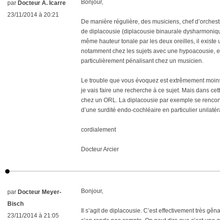
Bonjour,
par
Docteur A. Icarre
23/11/2014 à 20:21
De manière régulière, des musiciens, chef d’orches
de diplacousie (diplacousie binaurale dysharmonique
même hauteur tonale par les deux oreilles, il existe
notamment chez les sujets avec une hypoacousie, 
particulièrement pénalisant chez un musicien.
Le trouble que vous évoquez est extrêmement moins
je vais faire une recherche à ce sujet. Mais dans cett
chez un ORL. La diplacousie par exemple se rencont
d’une surdité endo-cochléaire en particulier unilaté
cordialement
Docteur Arcier
Bonjour,
par
Docteur Meyer-
Bisch
Il s’agit de diplacousie. C’est effectivement très gê
23/11/2014 à 21:05