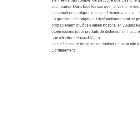
s’en rende pas compte. On peut dire que c’est une q
cochléaires. Dans tous les cas que j’ai vus, une rééd
s’obtenait en quelques mois par l’écoute attentive, c
La question de l’origine du dysfonctionnement se pose
probablement plutôt en milieu hospitalier. L’Audioscan
otoémissions (pour produits de distorsions). Il faut
une affection rétrocochléaire.
Il est nécessaire de ce fait de réaliser un bilan afin d
Cordialement