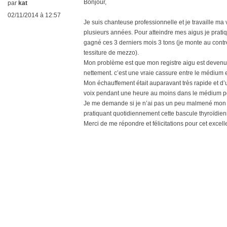
Bonjour,
par
kat
02/11/2014 à 12:57
Je suis chanteuse professionnelle et je travaille ma
plusieurs années. Pour atteindre mes aigus je pratiq
gagné ces 3 derniers mois 3 tons (je monte au contr
tessiture de mezzo).
Mon problème est que mon registre aigu est devenu tr
nettement. c’est une vraie cassure entre le médium 
Mon échauffement était auparavant très rapide et d
voix pendant une heure au moins dans le médium pou
Je me demande si je n’ai pas un peu malmené mon i
pratiquant quotidiennement cette bascule thyroïdie
Merci de me répondre et félicitations pour cet excelle