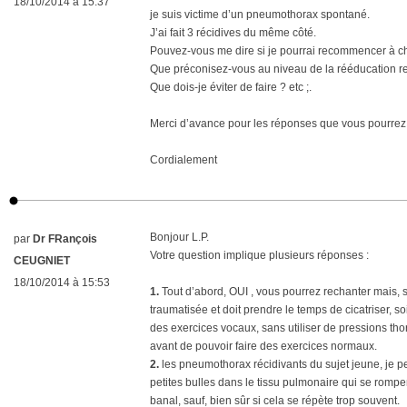
18/10/2014 à 15:37
je suis victime d’un pneumothorax spontané.
J’ai fait 3 récidives du même côté.
Pouvez-vous me dire si je pourrai recommencer à ch
Que préconisez-vous au niveau de la rééducation re
Que dois-je éviter de faire ? etc ;.
Merci d’avance pour les réponses que vous pourrez
Cordialement
Bonjour L.P.
par
Dr FRançois
Votre question implique plusieurs réponses :
CEUGNIET
18/10/2014 à 15:53
1.
Tout d’abord, OUI , vous pourrez rechanter mais, s
traumatisée et doit prendre le temps de cicatriser,
des exercices vocaux, sans utiliser de pressions tho
avant de pouvoir faire des exercices normaux.
2.
les pneumothorax récidivants du sujet jeune, je 
petites bulles dans le tissu pulmonaire qui se romp
banal, sauf, bien sûr si cela se répète trop souvent.