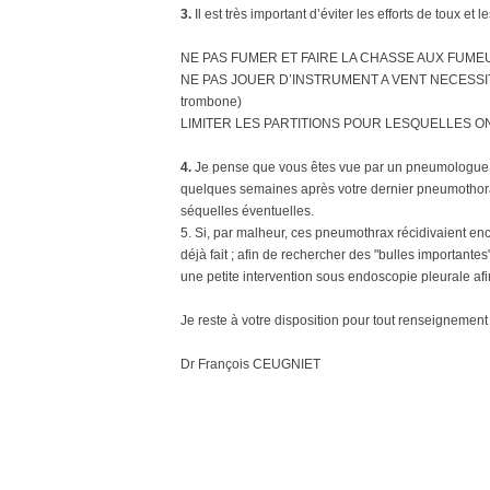
3.
Il est très important d’éviter les efforts de toux et 
NE PAS FUMER ET FAIRE LA CHASSE AUX FUM
NE PAS JOUER D’INSTRUMENT A VENT NECESSITA
trombone)
LIMITER LES PARTITIONS POUR LESQUELLES O
4.
Je pense que vous êtes vue par un pneumologue 
quelques semaines après votre dernier pneumothorax
séquelles éventuelles.
5. Si, par malheur, ces pneumothrax récidivaient enco
déjà fait ; afin de rechercher des "bulles importantes
une petite intervention sous endoscopie pleurale afi
Je reste à votre disposition pour tout renseignemen
Dr François CEUGNIET