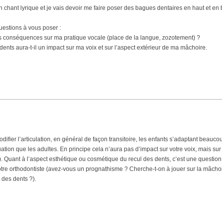
n chant lyrique et je vais devoir me faire poser des bagues dentaires en haut et en
uestions à vous poser :
es conséquences sur ma pratique vocale (place de la langue, zozotement) ?
ents aura-t-il un impact sur ma voix et sur l’aspect extérieur de ma mâchoire.
ifier l’articulation, en général de façon transitoire, les enfants s’adaptant beauco
tuation que les adultes. En principe cela n’aura pas d’impact sur votre voix, mais sur
n). Quant à l’aspect esthétique ou cosmétique du recul des dents, c’est une question
votre orthodontiste (avez-vous un prognathisme ? Cherche-t-on à jouer sur la mâcho
 des dents ?).