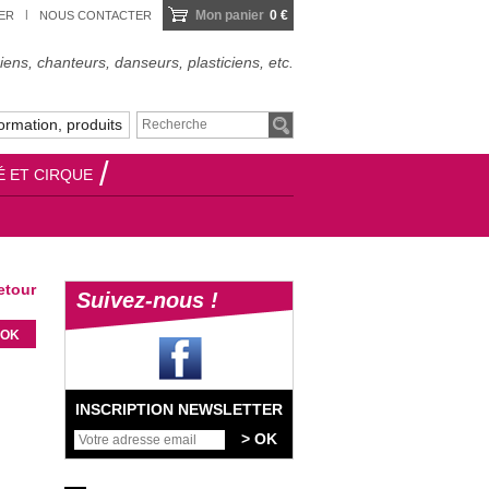
Mon panier
0 €
IER
NOUS CONTACTER
ens, chanteurs, danseurs, plasticiens, etc.
ormation, produits
É ET CIRQUE
tour
Suivez-nous !
INSCRIPTION NEWSLETTER