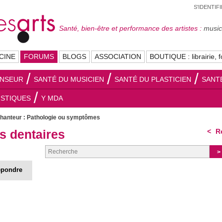
S'IDENTIF
Santé, bien-être et performance des artistes :
musici
CINE
FORUMS
BLOGS
ASSOCIATION
BOUTIQUE : librairie, f
ANSEUR
SANTÉ DU MUSICIEN
SANTÉ DU PLASTICIEN
SANT
ISTIQUES
Y MDA
chanteur : Pathologie ou symptômes
s dentaires
Re
pondre