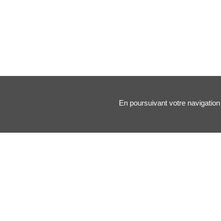
En poursuivant votre navigation 
Nos principales rubriques :
Santé des artistes
Arts & Médecine
Forums
Blogs