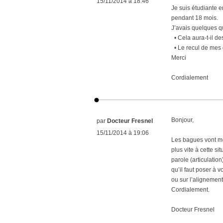
15/11/2014 à 18:46
Je suis étudiante e
pendant 18 mois.
J’avais quelques q
• Cela aura-t-il d
• Le recul de mes d
Merci
Cordialement
Bonjour,
par
Docteur Fresnel
15/11/2014 à 19:06
Les bagues vont mod
plus vite à cette si
parole (articulatio
qu’il faut poser à 
ou sur l’alignement
Cordialement.
Docteur Fresnel