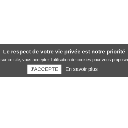
Le respect de votre vie privée est notre priorité
sur ce site, vous acceptez l'utilisation de cookies pour vous propose
J'ACCEPTE
En savoir plus
Santé des artistes :
La boutique :
Musicien
Revues
Chanteur
Livres santé des musiciens
Danseur
Formations
Peintre sculpteur
AFFICHES SANTE