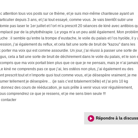
ec attention tous vos posts sur ce thème, et je suis moi-même chanteuse ayant un
ticulier depuis 3 ans, et j’ai tout essayé, comme vous. Je vais bientôt subir une
ie pas laser le 1er juillet et l’orl m’a prescrit 20 séances de kiné avec antibios q
t remplacé par de la phytothérapie. Le yoga m’a un peu aidé également. Mon problè
che : il semble qu’entre la trompe d’eustache, le voile du palais et l’os hyoïde, il y a
ssion, j’ai également du reflux, et cela fait une sorte de bruit de "kazou" dans les
x porter ma voix qui est comme assourdie. Un jour, j’ai réussi à passer une sorte de
igus, cela a fait une sorte de bruit de déchirement dans le voile du palais, et le son 
j’ai compris que ma voix portait bien plus que ce que je ne pensais, mais je n’ai jamai
. Le kiné ne comprends pas ce que j’ai, les ostéos non plus, j’ai également eu des
ont prescrit tout et n’importe quoi tout comme vous, et je désespère vraiment, je me
mer tellement je désespère… (je sais c’est totalement bête) et j’ai pris 10 kg
donnez des cours de rééducation, je suis prête à venir vous voir régulièrement,
ous comprendrez ce que je ressens, et je me sens bien seule !!!
 contacter
Répondre à la discus