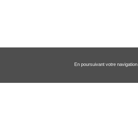
En poursuivant votre navigation 
Nos principales rubriques :
Santé des artistes
Arts & Médecine
Forums
Blogs