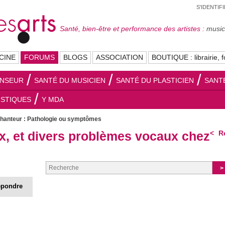
S'IDENTIF
Santé, bien-être et performance des artistes :
musici
CINE
FORUMS
BLOGS
ASSOCIATION
BOUTIQUE : librairie, f
ANSEUR
SANTÉ DU MUSICIEN
SANTÉ DU PLASTICIEN
SANT
ISTIQUES
Y MDA
chanteur : Pathologie ou symptômes
x, et divers problèmes vocaux chez
Re
pondre