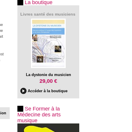
La boutique
Livres santé des musiciens
ue
me
it
est
s
La dystonie du musicien
29,00 €
Accéder à la boutique
Se Former à la
sion
Médecine des arts
musique