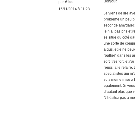
Bonjour,
par
Alice
15/11/2014 à 11:28
Je viens de lire av
problème un peu par
seconde amydalectom
je n’ai pas pris e
se situe du côté gau
une sorte de compre
aigus, et je ne peu
"pallier" dans les a
sorti très fort, et 
réussi à le refaire
spécialistes qui m’
suis même mise à fu
également. Si vous 
d’autant plus que v
N’hésitez pas à me