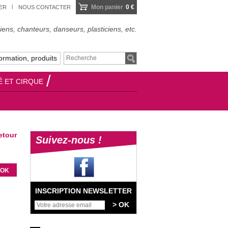
Mon panier
0 €
IER
NOUS CONTACTER
ens, chanteurs, danseurs, plasticiens, etc.
ormation, produits
É ET CIRQUE
tour
Suivez-nous !
INSCRIPTION NEWSLETTER