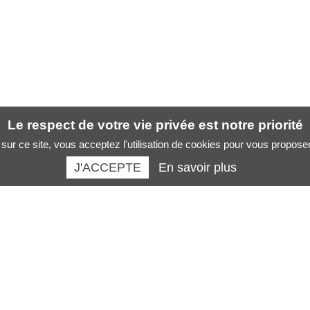
Le respect de votre vie privée est notre priorité
sur ce site, vous acceptez l'utilisation de cookies pour vous propose
J'ACCEPTE
En savoir plus
Santé des artistes :
La boutique :
Musicien
Revues
Chanteur
Livres santé des musiciens
Danseur
Formations
Peintre sculpteur
AFFICHES SANTE