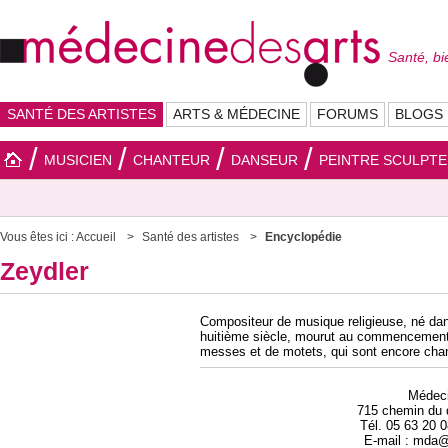
Santé, bi
SANTÉ DES ARTISTES
ARTS & MÉDECINE
FORUMS
BLOGS
MUSICIEN
CHANTEUR
DANSEUR
PEINTRE SCULPT
Vous êtes ici :
Accueil
Santé des artistes
Encyclopédie
Zeydler
Compositeur de musique religieuse, né dan
huitième siècle, mourut au commencement d
messes et de motets, qui sont encore chan
Médec
715 chemin du 
Tél. 05 63 20 
E-mail : mda