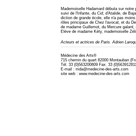
Mademoiselle Hadamard débuta sur notre p
suivi de l'Infante, du Cid; d'Atalide, de Ba
diction de grande école, elle n'a pas moi
rôles principaux de Chez l'avocat, et du 
de madame Guillemot, du Mercure galant; d
Elève de madame Kéty, mademoiselle Zélie
Acteurs et actrices de Paris. Adrien Laro
Médecine des Arts®
715 chemin du quart 82000 Montauban (Fr
Tél. 33 (0)563200809 Fax. 33 (0)56391281
E-mail : mda@medecine-des-arts.com
site web : www.medecine-des-arts.com