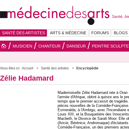
Santé, bi
SANTÉ DES ARTISTES
ARTS & MÉDECINE
FORUMS
BLOGS
MUSICIEN
CHANTEUR
DANSEUR
PEINTRE SCULPT
Vous êtes ici :
Accueil
Santé des artistes
Encyclopédie
Zélie Hadamard
Mademoiselle Zélie Hadamard née à Oran où
l'armée d'Afrique, obtint à quinze ans le 
temps que le premier accessit de tragédie.
pièces nouvelles de la Comédie-Française.
Esmeralda; à l'Ambigu, avec l'Incendiaire 
Louis XIII, et la Bouquetière des Innocents
Macbeth, le Divorce de Sarah Moor. Elle ob
(Aricie, Bérénice, Andromaque) d'éclatants
Comédie-Française, un des premiers actes 