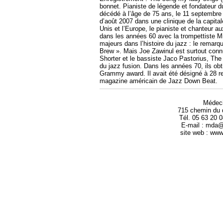
bonnet. Pianiste de légende et fondateur 
décédé à l’âge de 75 ans, le 11 septembre
d’août 2007 dans une clinique de la capital
Unis et l’Europe, le pianiste et chanteur a
dans les années 60 avec la trompettiste Mi
majeurs dans l’histoire du jazz : le remarq
Brew ». Mais Joe Zawinul est surtout conn
Shorter et le bassiste Jaco Pastorius, The
du jazz fusion. Dans les années 70, ils o
Grammy award. Il avait été désigné à 28 rep
magazine américain de Jazz Down Beat.
Médec
715 chemin du 
Tél. 05 63 20 
E-mail : mda
site web : ww