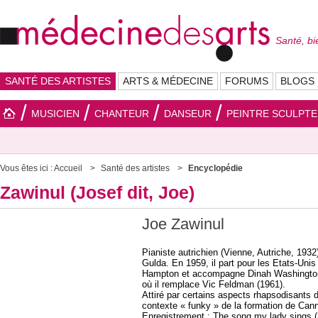
Santé, bi
SANTÉ DES ARTISTES
ARTS & MÉDECINE
FORUMS
BLOGS
MUSICIEN
CHANTEUR
DANSEUR
PEINTRE SCULPT
Vous êtes ici :
Accueil
Santé des artistes
Encyclopédie
Zawinul (Josef dit, Joe)
Joe Zawinul
Pianiste autrichien (Vienne, Autriche, 1932)
Gulda. En 1959, il part pour les Etats-Uni
Hampton et accompagne Dinah Washington (1
où il remplace Vic Feldman (1961).
Attiré par certains aspects rhapsodisants 
contexte « funky » de la formation de Cann
Enregistrement : The song my lady sings (