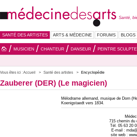
Santé, bi
SANTÉ DES ARTISTES
ARTS & MÉDECINE
FORUMS
BLOGS
MUSICIEN
CHANTEUR
DANSEUR
PEINTRE SCULPT
Vous êtes ici :
Accueil
Santé des artistes
Encyclopédie
Zauberer (DER) (Le magicien)
Mélodrame allemand, musique de Dorn (Hen
Koenigstaedt vers 1834.
Médec
715 chemin du 
Tél. 05 63 20 
E-mail : mda
site web : ww