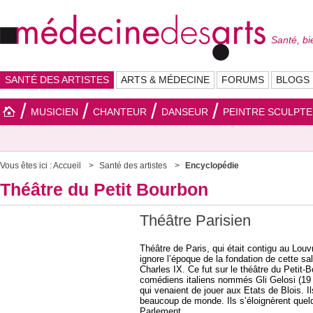
Santé, bi
SANTÉ DES ARTISTES
ARTS & MÉDECINE
FORUMS
BLOGS
MUSICIEN
CHANTEUR
DANSEUR
PEINTRE SCULPT
Vous êtes ici :
Accueil
Santé des artistes
Encyclopédie
Théâtre du Petit Bourbon
Théâtre Parisien
Théâtre de Paris, qui était contigu au Lou
ignore l’époque de la fondation de cette sall
Charles IX. Ce fut sur le théâtre du Petit-
comédiens italiens nommés Gli Gelosi (19 m
qui venaient de jouer aux Etats de Blois. I
beaucoup de monde. Ils s’éloignèrent quelq
Parlement.