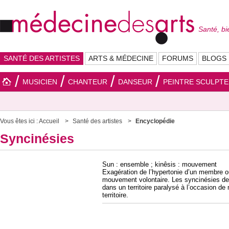
Santé, bi
SANTÉ DES ARTISTES
ARTS & MÉDECINE
FORUMS
BLOGS
MUSICIEN
CHANTEUR
DANSEUR
PEINTRE SCULPT
Vous êtes ici :
Accueil
Santé des artistes
Encyclopédie
Syncinésies
Sun : ensemble ; kinêsis : mouvement
Exagération de l’hypertonie d’un membre ou
mouvement volontaire. Les syncinésies de
dans un territoire paralysé à l’occasion 
territoire.