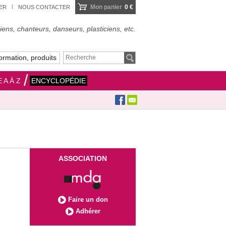
Mon panier
0 €
IER
NOUS CONTACTER
ens, chanteurs, danseurs, plasticiens, etc.
ormation, produits
 A À Z
ENCYCLOPÉDIE
ASSOCIATION
Faire un don
Adhérer