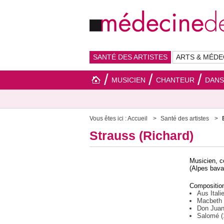
SANTÉ DES ARTISTES
ARTS & MÉDE
MUSICIEN
CHANTEUR
DAN
Vous êtes ici :
Accueil
Santé des artistes
Strauss (Richard)
Musicien, c
(Alpes bava
Composition
Aus Itali
Macbeth
Don Juan
Salomé (