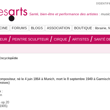
S'IDENTIF
Santé, bien-être et performance des artistes :
musici
CINE
FORUMS
BLOGS
ASSOCIATION
BOUTIQUE : librairie, f
SEUR
PEINTRE SCULPTEUR
CIRQUE
ARTISTES
SANTÉ DE
Encyclopédie
ompositeur, né le 4 juin 1864 à Munich, mort le 8 septembre 1949 à Garmisch
roises)
 :
en
 op.20
1905)