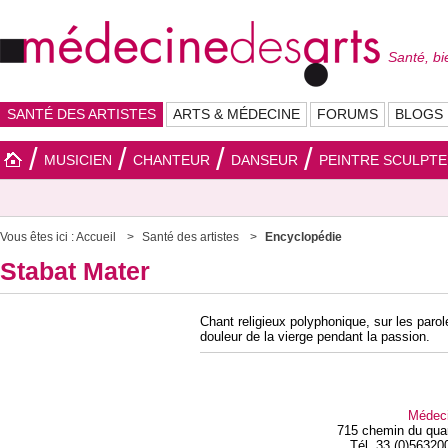
Santé, bi
SANTÉ DES ARTISTES
ARTS & MÉDECINE
FORUMS
BLOGS
MUSICIEN
CHANTEUR
DANSEUR
PEINTRE SCULPT
Vous êtes ici :
Accueil
Santé des artistes
Encyclopédie
Stabat Mater
Chant religieux polyphonique, sur les parol
douleur de la vierge pendant la passion.
Médec
715 chemin du qua
Tél. 33 (0)56320