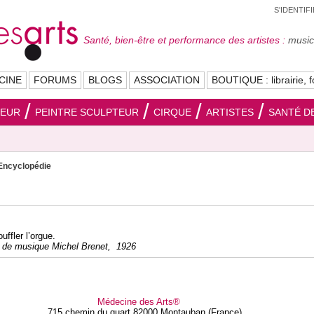
S'IDENTIF
Santé, bien-être et performance des artistes :
musici
CINE
FORUMS
BLOGS
ASSOCIATION
BOUTIQUE : librairie, f
SEUR
PEINTRE SCULPTEUR
CIRQUE
ARTISTES
SANTÉ DE
Encyclopédie
uffler l’orgue.
e de musique Michel Brenet, 1926
Médecine des Arts®
715 chemin du quart 82000 Montauban (France)