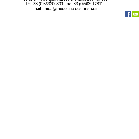
Tél. 33 (0)563200809 Fax. 33 (0)563912811
E-mail : mda@medecine-des-arts.com