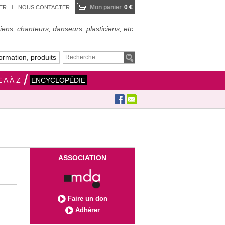
Mon panier
0 €
IER
NOUS CONTACTER
ens, chanteurs, danseurs, plasticiens, etc.
ormation, produits
 A À Z
ENCYCLOPÉDIE
ASSOCIATION
Faire un don
Adhérer