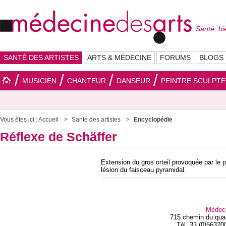
Santé, bi
SANTÉ DES ARTISTES
ARTS & MÉDECINE
FORUMS
BLOGS
MUSICIEN
CHANTEUR
DANSEUR
PEINTRE SCULPT
Vous êtes ici :
Accueil
Santé des artistes
Encyclopédie
Réflexe de Schäffer
Extension du gros orteil provoquée par le 
lésion du faisceau pyramidal.
Médec
715 chemin du qua
Tél. 33 (0)56320