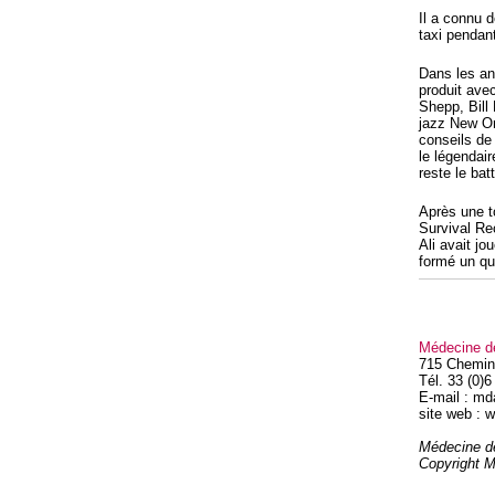
Il a connu d
taxi pendan
Dans les an
produit ave
Shepp, Bill
jazz New Or
conseils de
le légendai
reste le bat
Après une to
Survival Re
Ali avait jo
formé un qui
Médecine d
715 Chemin
Tél. 33 (0)6
E-mail : m
site web :
Médecine d
Copyright 