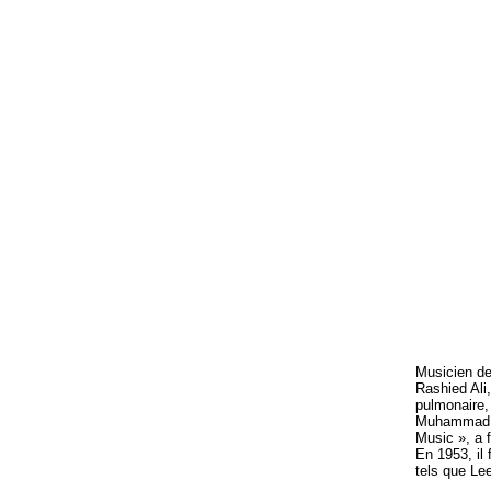
Musicien de 
Rashied Ali
pulmonaire, 
Muhammad Al
Music », a 
En 1953, il
tels que Le