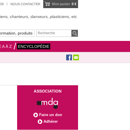
Mon panier
0 €
IER
NOUS CONTACTER
ens, chanteurs, danseurs, plasticiens, etc.
ormation, produits
 A À Z
ENCYCLOPÉDIE
ASSOCIATION
Faire un don
Adhérer