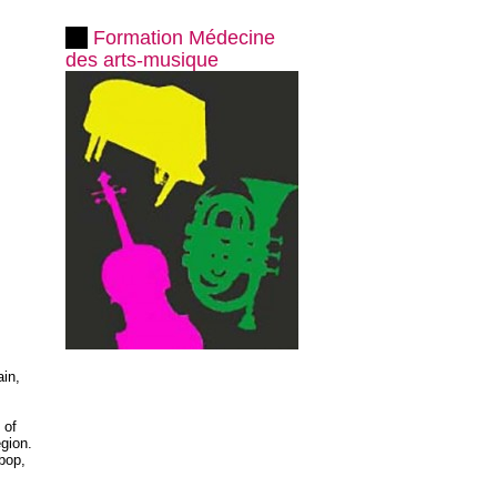
Formation Médecine
des arts-musique
ain,
 of
gion.
bop,