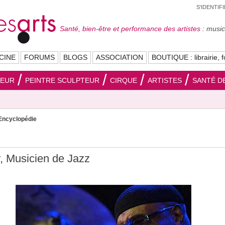
S'IDENTIF
Santé, bien-être et performance des artistes :
musici
CINE
FORUMS
BLOGS
ASSOCIATION
BOUTIQUE : librairie, f
SEUR
PEINTRE SCULPTEUR
CIRQUE
ARTISTES
SANTÉ DE
Encyclopédie
r, Musicien de Jazz