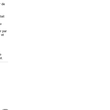
r de
tait
du
r par
 et
e
et.