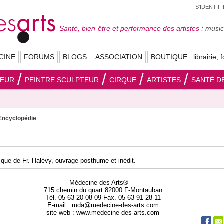
S'IDENTIF
Santé, bien-être et performance des artistes :
musici
CINE
FORUMS
BLOGS
ASSOCIATION
BOUTIQUE : librairie, f
SEUR
PEINTRE SCULPTEUR
CIRQUE
ARTISTES
SANTÉ DE
Encyclopédie
que de Fr. Halévy, ouvrage posthume et inédit.
Médecine des Arts®
715 chemin du quart 82000 F-Montauban
Tél. 05 63 20 08 09 Fax. 05 63 91 28 11
E-mail : mda@medecine-des-arts.com
site web : www.medecine-des-arts.com