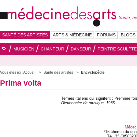
Santé, bi
SANTÉ DES ARTISTES
ARTS & MÉDECINE
FORUMS
BLOGS
MUSICIEN
CHANTEUR
DANSEUR
PEINTRE SCULPT
Vous êtes ici :
Accueil
Santé des artistes
Encyclopédie
Prima volta
Termes italiens qui signifent : Première foi
Dictionnaire de musique, 1935
Médec
715 chemin du qua
Tél. 33 (0)56320