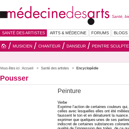
Santé, bi
SANTÉ DES ARTISTES
ARTS & MÉDECINE
FORUMS
BLOGS
MUSICIEN
CHANTEUR
DANSEUR
PEINTRE SCULPT
Vous êtes ici :
Accueil
Santé des artistes
Encyclopédie
Pousser
Peinture
Verbe
Exprime l’action de certaines couleurs qu
celles avec lesquelles elles ont été mêlées
faussent le ton et en dénaturent la nuance.
exprimer que quelques-unes de ses parties n
indiscret de certaines substances colorant
qualité de l’impression des toiles, de ce qu