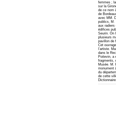
femmes ; la
sur la Giron
de ce nom à
de Bordeaux
avec MM. Du
publics, M.
aux radiers 
édifices pub
Seurin. On l
plusieurs m
pavillon de 
Cet ouvrage
l’artiste. 
dans le Recu
Poitevin, a
fragments, 
Musée. M. Po
monument à 
du départeme
de cette vill
Dictionnair