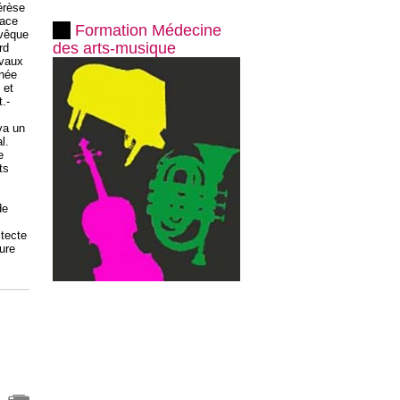
érèse
lace
Formation Médecine
evêque
des arts-musique
rd
avaux
nnée
 et
.-
va un
l.
e
ts
de
itecte
ure