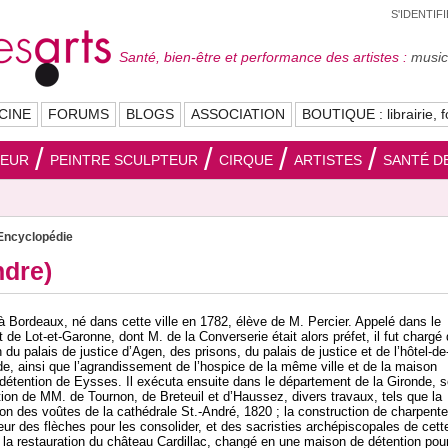
S'IDENTIF
Santé, bien-être et performance des artistes :
musici
CINE
FORUMS
BLOGS
ASSOCIATION
BOUTIQUE : librairie, f
SEUR
PEINTRE SCULPTEUR
CIRQUE
ARTISTES
SANTÉ DE
Encyclopédie
ndre)
 à Bordeaux, né dans cette ville en 1782, élève de M. Percier. Appelé dans le
de Lot-et-Garonne, dont M. de la Converserie était alors préfet, il fut chargé 
 du palais de justice d’Agen, des prisons, du palais de justice et de l’hôtel-de-
, ainsi que l’agrandissement de l’hospice de la même ville et de la maison
 détention de Eysses. Il exécuta ensuite dans le département de la Gironde, 
tion de MM. de Tournon, de Breteuil et d’Haussez, divers travaux, tels que la
ion des voûtes de la cathédrale St.-André, 1820 ; la construction de charpent
ieur des flèches pour les consolider, et des sacristies archépiscopales de cett
; la restauration du château Cardillac, changé en une maison de détention pour