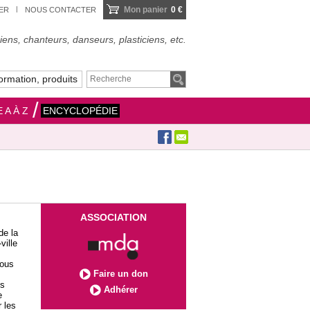
Mon panier
0 €
IER
NOUS CONTACTER
ens, chanteurs, danseurs, plasticiens, etc.
ormation, produits
 A À Z
ENCYCLOPÉDIE
ASSOCIATION
de la
ville
sous
Faire un don
es
Adhérer
e
 les