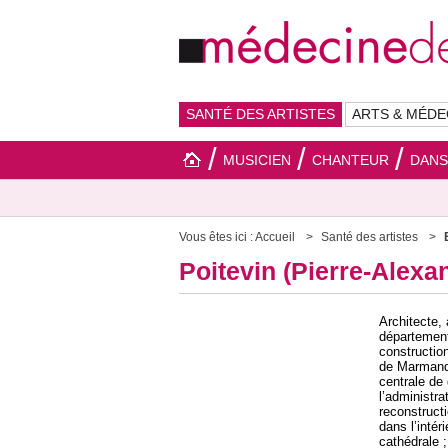
SANTÉ DES ARTISTES
ARTS & MÉDE
MUSICIEN
CHANTEUR
DAN
Vous êtes ici :
Accueil
Santé des artistes
Poitevin (Pierre-Alexa
Architecte,
département 
construction
de Marmande
centrale de
l’administra
reconstruct
dans l’intér
cathédrale 