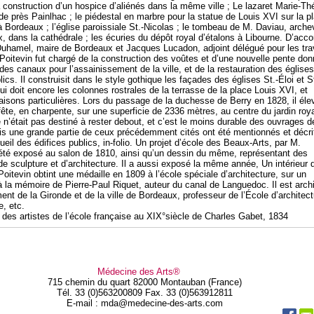
 construction d’un hospice d’aliénés dans la même ville ; Le lazaret Marie-Th
de près Painlhac ; le piédestal en marbre pour la statue de Louis XVI sur la p
 Bordeaux ; l’église paroissiale St.-Nicolas ; le tombeau de M. Daviau, arch
, dans la cathédrale ; les écuries du dépôt royal d’étalons à Libourne. D’acco
hamel, maire de Bordeaux et Jacques Lucadon, adjoint délégué pour les tr
 Poitevin fut chargé de la construction des voûtes et d’une nouvelle pente do
des canaux pour l’assainissement de la ville, et de la restauration des églises
lics. Il construisit dans le style gothique les façades des églises St.-Éloi et St
ui doit encore les colonnes rostrales de la terrasse de la place Louis XVI, et
aisons particulières. Lors du passage de la duchesse de Berry en 1828, il éle
fête, en charpente, sur une superficie de 2336 mètres, au centre du jardin roya
 n’était pas destiné à rester debout, et c’est le moins durable des ouvrages d
Mais une grande partie de ceux précédemment cités ont été mentionnés et décri
eil des édifices publics, in-folio. Un projet d’école des Beaux-Arts, par M.
 été exposé au salon de 1810, ainsi qu’un dessin du même, représentant des
de sculpture et d’architecture. Il a aussi exposé la même année, Un intérieur 
itevin obtint une médaille en 1809 à l’école spéciale d’architecture, sur un
la mémoire de Pierre-Paul Riquet, auteur du canal de Languedoc. Il est arch
nt de la Gironde et de la ville de Bordeaux, professeur de l’École d’architect
e, etc.
e des artistes de l’école française au XIX°siècle de Charles Gabet, 1834
Médecine des Arts®
715 chemin du quart 82000 Montauban (France)
Tél. 33 (0)563200809 Fax. 33 (0)563912811
E-mail : mda@medecine-des-arts.com