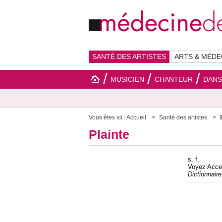
SANTÉ DES ARTISTES
ARTS & MÉDE
MUSICIEN
CHANTEUR
DAN
Vous êtes ici :
Accueil
Santé des artistes
Plainte
s. f.
Voyez Acce
Dictionnair