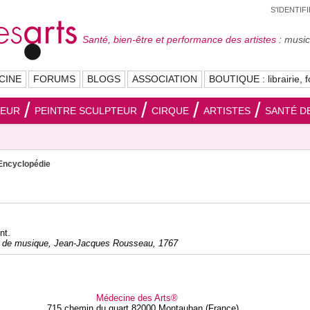
S'IDENTIF
Santé, bien-être et performance des artistes :
musici
CINE
FORUMS
BLOGS
ASSOCIATION
BOUTIQUE : librairie, f
SEUR
PEINTRE SCULPTEUR
CIRQUE
ARTISTES
SANTÉ DE
Encyclopédie
nt.
e de musique, Jean-Jacques Rousseau, 1767
Médecine des Arts®
715 chemin du quart 82000 Montauban (France)