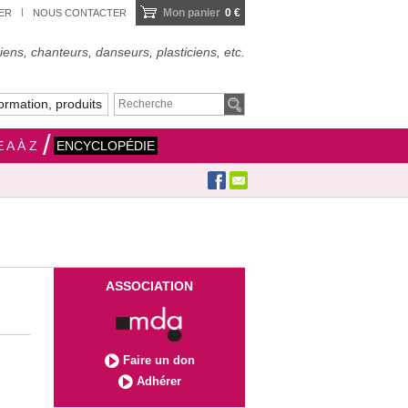
Mon panier
0 €
IER
NOUS CONTACTER
ens, chanteurs, danseurs, plasticiens, etc.
ormation, produits
 A À Z
ENCYCLOPÉDIE
ASSOCIATION
Faire un don
Adhérer