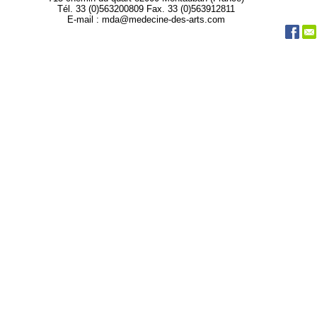
Tél. 33 (0)563200809 Fax. 33 (0)563912811
E-mail : mda@medecine-des-arts.com